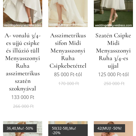
A- vonalú 3/4-
Asszimetrikus
Szatén Csipke
es ujjú csipke
sifon Midi
Midi
és illúzió tüll
Menyasszonyi
Menyasszonyi
Menyasszonyi
Ruha
Ruha 3/4-es
Ruha
Csipkebetéttel
ujjal
asszimetrikus
85 000
Ft
-tól
125 000
Ft
-tól
szatén
170 000
Ft
250 000
Ft
szoknyával
133 000
Ft
266 000
Ft
36,40,Mu! -50%
50(32-58),Mu!
42(MU)! -50%!
-20%