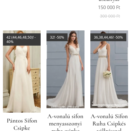
150 000
Ft
300 000
Ft
42 (44,46,48,50)! -
32! -50%
36,38,44,46! -50%
40%
A-vonalú sifon
A-vonalú Sifon
Pántos Sifon
menyasszonyi
Ruha Csipkés
Csipke
ruha csipke
vállrésszel