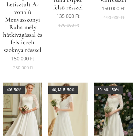
Letisztult A-
felső résszel
150 000
Ft
vonalú
135 000
Ft
190 000
Ft
Menyasszonyi
170 000
Ft
Ruha mély
hátkivágással és
felsliccelt
szoknya résszel
150 000
Ft
250 000
Ft
40! -50%
40, MU! -50%
50, MU!-50%