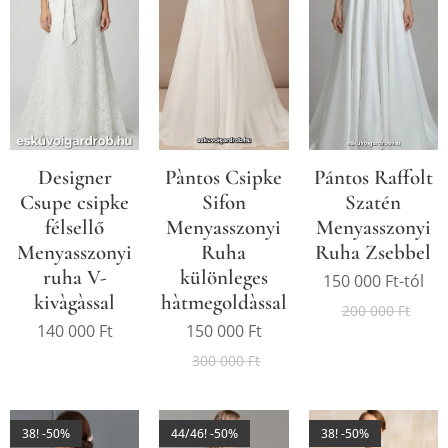
Designer
Pàntos Csipke
Pántos Raffolt
Csupe csipke
Sifon
Szatén
félsellő
Menyasszonyi
Menyasszonyi
Menyasszonyi
Ruha
Ruha Zsebbel
ruha V-
különleges
150 000
Ft
-tól
kivàgàssal
hàtmegoldàssal
200 000
Ft
140 000
Ft
150 000
Ft
300 000
Ft
38! -50%
44/46! -50%
38! -50%