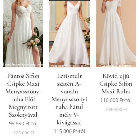
Pántos Sifon
Letisztult
Rövid ujjú
Csipke Maxi
szatén A-
Csipke Sifon
Menyasszonyi
vonalú
Maxi Ruha
ruha Elől
Menyasszonyi
110 000
Ft
-tól
Megnyitott
ruha hátul
220 000
Ft
Szoknyával
mély V-
kivágással
99 990
Ft
-tól
115 000
Ft
-tól
225 000
Ft