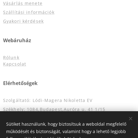
Vásárlás menete
Szállítási információk
Gyakori kérdések
Webáruház
Rólunk
Kapcsolat
Elérhetőségek
Szolgáltató: Lódi-Magera Nikoletta EV
Székhely: 1084,Budapest,Auróra u. 41 1/15
Adószám: 53120786-1-42
Sütiket használunk, hogy biztosítsuk a weboldal megfelelő
Nyílvántatrtási szám: 55893464
működését és biztonságát, valamint hogy a lehető legjobb
E-mail: info@eskuvoigardrob.hu