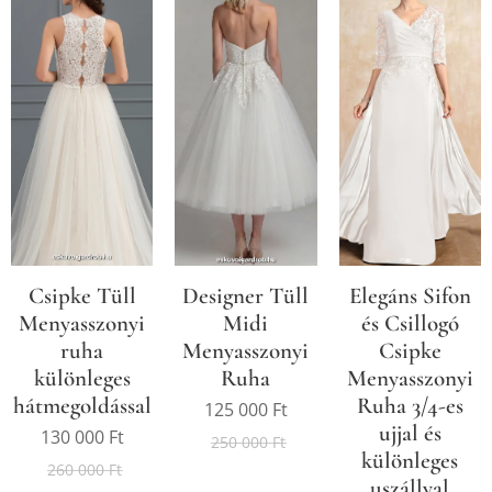
Csipke Tüll
Designer Tüll
Elegáns Sifon
Menyasszonyi
Midi
és Csillogó
ruha
Menyasszonyi
Csipke
különleges
Ruha
Menyasszonyi
hátmegoldással
Ruha 3/4-es
125 000
Ft
ujjal és
130 000
Ft
250 000
Ft
különleges
260 000
Ft
uszállyal