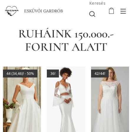
Keresés
ESKÜVŐI GARDRÓB
RUHÁINK 150.000.-
FORINT ALATT
44 (34,46)! - 50%
36!
42/44!