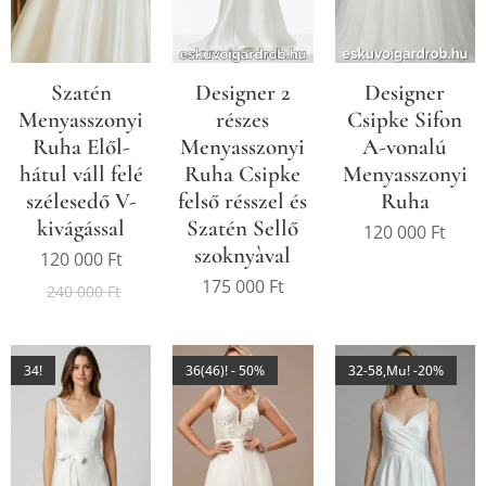
Szatén
Designer 2
Designer
Menyasszonyi
részes
Csipke Sifon
Ruha Elől-
Menyasszonyi
A-vonalú
hátul váll felé
Ruha Csipke
Menyasszonyi
szélesedő V-
felső résszel és
Ruha
kivágással
Szatén Sellő
120 000
Ft
szoknyàval
120 000
Ft
175 000
Ft
240 000
Ft
34!
36(46)! - 50%
32-58,Mu! -20%