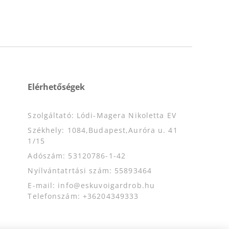
Elérhetőségek
Szolgáltató: Lódi-Magera Nikoletta EV
Székhely: 1084,Budapest,Auróra u. 41
1/15
Adószám: 53120786-1-42
Nyílvántatrtási szám: 55893464
E-mail: info@eskuvoigardrob.hu
Telefonszám: +36204349333