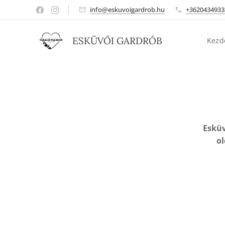
info@eskuvoigardrob.hu
+3620434933
ESKÜVŐI GARDRÓB
Kezd
Esküv
o