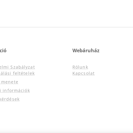
ció
Webáruház
elmi Szabályzat
Rólunk
álási feltételek
Kapcsolat
s menete
si információk
kérdések