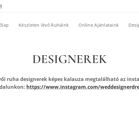
3
őlap
Készleten lévő Ruháink
Online Ajánlataink
Desi
DESIGNEREK
ői ruha designerek képes kalauza megtalálható az ins
ldalunkon:
https://www.instagram.com/weddesignerdre