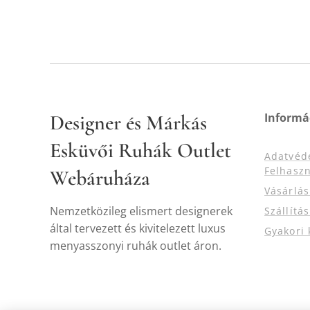
Designer és Márkás
Informá
Esküvői Ruhák Outlet
Adatvéd
Felhaszn
Webáruháza
Vásárlá
Nemzetközileg elismert designerek
Szállítá
által tervezett és kivitelezett luxus
Gyakori 
menyasszonyi ruhák outlet áron.