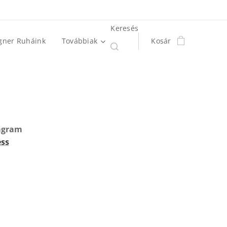
Keresés
gner Ruháink
Továbbiak
Kosár
tagram
ss