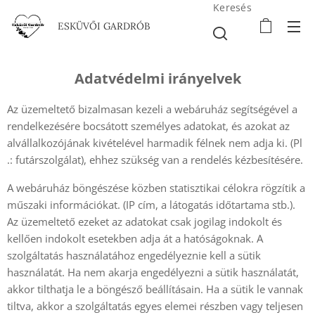
Keresés
ESKÜVŐI GARDRÓB
Adatvédelmi irányelvek
Az üzemeltető bizalmasan kezeli a webáruház segítségével a
rendelkezésére bocsátott személyes adatokat, és azokat az
alvállalkozójának kivételével harmadik félnek nem adja ki. (Pl
.: futárszolgálat), ehhez szükség van a rendelés kézbesítésére.
A webáruház böngészése közben statisztikai célokra rögzítik a
műszaki információkat. (IP cím, a látogatás időtartama stb.).
Az üzemeltető ezeket az adatokat csak jogilag indokolt és
kellően indokolt esetekben adja át a hatóságoknak. A
szolgáltatás használatához engedélyeznie kell a sütik
használatát. Ha nem akarja engedélyezni a sütik használatát,
akkor tilthatja le a böngésző beállításain. Ha a sütik le vannak
tiltva, akkor a szolgáltatás egyes elemei részben vagy teljesen