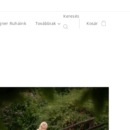
Keresés
gner Ruháink
Továbbiak
Kosár