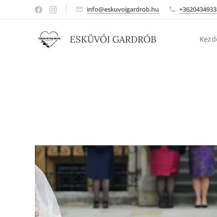
info@eskuvoigardrob.hu
+3620434933
ESKÜVŐI GARDRÓB
Kezd