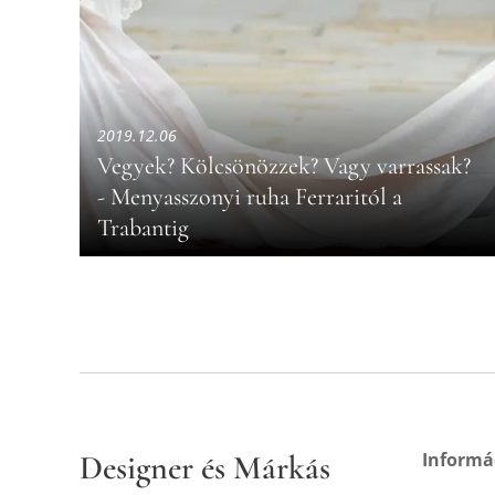
2019.12.06
Vegyek? Kölcsönözzek? Vagy varrassak?
- Menyasszonyi ruha Ferraritól a
Trabantig
Designer és Márkás
Informá