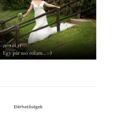
2019.01.31
Egy pár szó rólam... :-)
Elérhetőségek