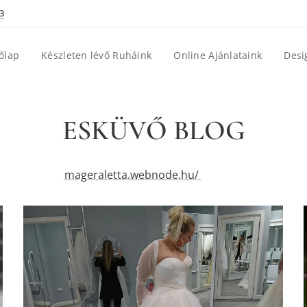
3
őlap
Készleten lévő Ruháink
Online Ajánlataink
Desi
ESKÜVŐ BLOG
mageraletta.webnode.hu/