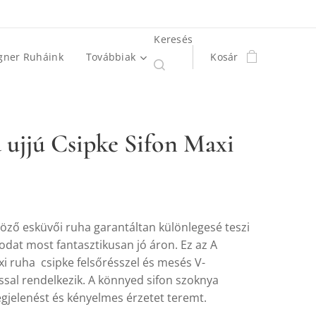
Keresés
gner Ruháink
Továbbiak
Kosár
 ujjú Csipke Sifon Maxi
göző esküvői ruha garantáltan különlegesé teszi
odat most fantasztikusan jó áron. Ez az A
xi ruha csipke felsőrésszel és mesés V-
ssal rendelkezik. A könnyed sifon szoknya
gjelenést és kényelmes érzetet teremt.