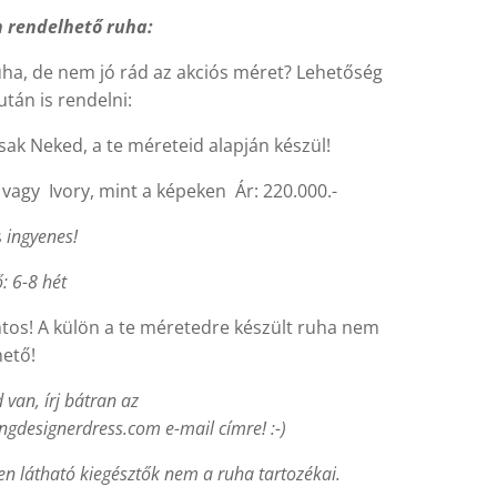
 rendelhető ruha:
ruha, de nem jó rád az akciós méret? Lehetőség
tán is rendelni:
sak Neked, a te méreteid alapján készül!
 vagy Ivory, mint a képeken Ár: 220.000.-
s
ingyenes!
ő: 6-8 hét
tos! A külön a te méretedre készült ruha nem
hető!
van, írj bátran az
gdesignerdress.com e-mail címre! :-)
en látható kiegésztők nem a ruha tartozékai.