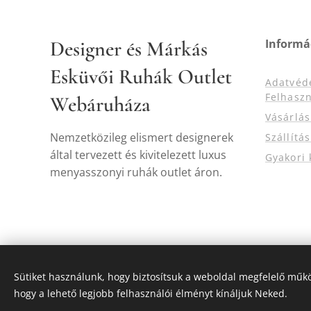
Designer és Márkás
Informá
Esküvői Ruhák Outlet
Adatvéd
Felhaszn
Webáruháza
Vásárlá
Nemzetközileg elismert designerek
Szállítá
által tervezett és kivitelezett luxus
Gyakori 
menyasszonyi ruhák outlet áron.
Sütiket használunk, hogy biztosítsuk a weboldal megfelelő műkö
hogy a lehető legjobb felhasználói élményt kínáljuk Neked.