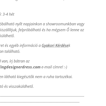
.
ő: 3-4 hét
róbálható nyílt napjainkon a showroomunkban vagy
kiszállítjuk, felpróbálható és ha mégsem Ő lenne az
aküldhető.
et és egyéb információ a
Gyakori Kérdése
k
n található.
van, írj bátran az
ingdesignerdress.com
e-mail címre! :-)
en látható kiegésztők nem a ruha tartozékai.
tó és visszaküldhető.
------------------------------------------------------------------------
--------------------------------------------------------------------