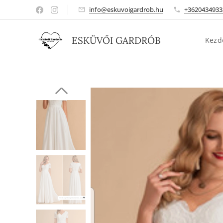
info@eskuvoigardrob.hu
+3620434933
ESKÜVŐI GARDRÓB
Kezd