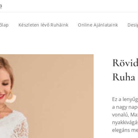
3
őlap
Készleten lévő Ruháink
Online Ajánlataink
Desi
Rövid
Ruha
Ez a lenyű
a nagy nap
vonalú, Ma
nyakkivágá
elegáns me