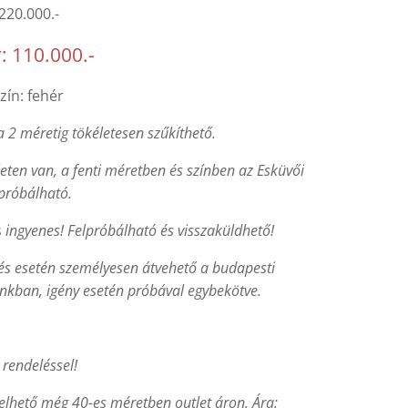
 220.000.-
r: 110.000.-
zín: fehér
 2 méretig tökéletesen szűkíthető.
eten van, a fenti méretben és színben az Esküvői
próbálható.
s
ingyenes! Felpróbálható és visszaküldhető!
és esetén személyesen átvehető a budapesti
ban, igény esetén próbával egybekötve.
 rendeléssel!
elhető még 40-es méretben outlet áron,
Ára: