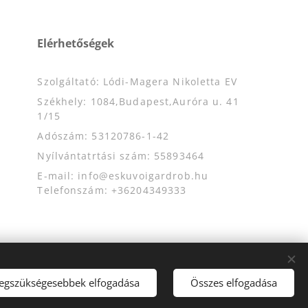
Elérhetőségek
Szolgáltató: Lódi-Magera Nikoletta EV
Székhely: 1084,Budapest,Auróra u. 41
1/15
Adószám: 53120786-1-42
Nyílvántatrtási szám: 55893464
E-mail: info@eskuvoigardrob.hu
Telefonszám: +36204349333
legszükségesebbek elfogadása
Összes elfogadása