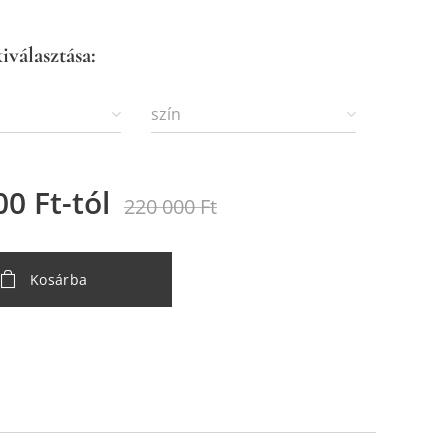
iválasztása:
szín
00
Ft
-tól
220 000
Ft
Kosárba