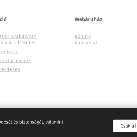
ció
Webáruház
elmi Szabályzat
Rólunk
álási feltételek
Kapcsolat
s menete
si információk
kérdések
dését és biztonságát, valamint
Csak a 
Az oldalt a
Webnode
működteti
Sütik