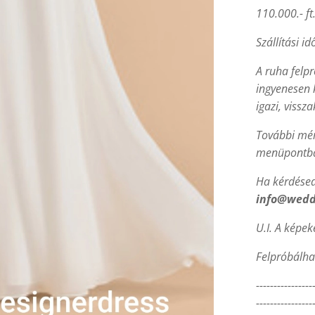
110.000.- ft
Szállítási id
A ruha felp
ingyenesen 
igazi, vissz
További mér
menüpontba
Ha kérdésed 
info@wedd
U.I. A képek
Felpróbálha
----------------
----------------