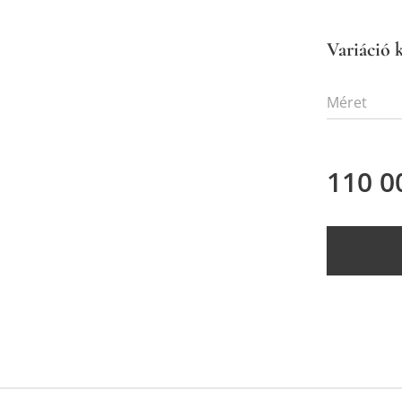
Variáció k
Méret
110 0