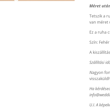
Méret után
Tetszik a 
van méret u
Ez a ruha c
Szín: Fehér
A kiszállítá
Szállítási id
N
agyon fon
visszaküld
Ha kérdésed 
info@weddin
U.I. A képek