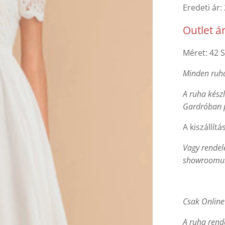
Eredeti ár:
Outlet á
Méret: 42 S
Minden ruha
A ruha készl
Gardróban 
A kiszállítá
Vagy rendel
showroomunk
Csak Online
A ruha rend