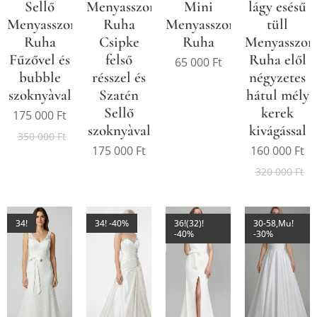
Sellő
Menyasszonyi
Mini
lágy esésű
Menyasszonyi
Ruha
Menyasszonyi
tüll
Ruha
Csipke
Ruha
Menyasszon
Fűzővel és
felső
Ruha elől
65 000
Ft
bubble
résszel és
négyzetes
szoknyàval
Szatén
hátul mély
Sellő
kerek
175 000
Ft
szoknyàval
kivágással
350 000
Ft
175 000
Ft
160 000
Ft
320 000
Ft
34!
34! -40%
36!(32)!
30-58,Mu!
-40%
-30%