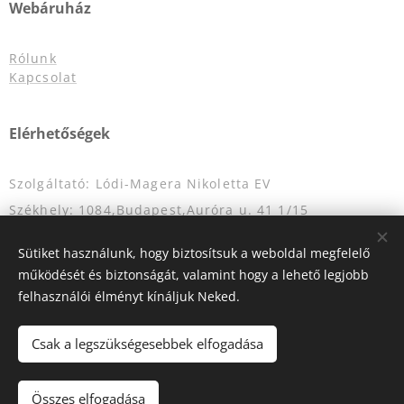
Webáruház
Rólunk
Kapcsolat
Elérhetőségek
Szolgáltató: Lódi-Magera Nikoletta EV
Székhely: 1084,Budapest,Auróra u. 41 1/15
Adószám: 53120786-1-42
Sütiket használunk, hogy biztosítsuk a weboldal megfelelő
Nyílvántatrtási szám: 55893464
működését és biztonságát, valamint hogy a lehető legjobb
E-mail: info@eskuvoigardrob.hu
felhasználói élményt kínáljuk Neked.
Telefonszám: +36204349333
Csak a legszükségesebbek elfogadása
Összes elfogadása