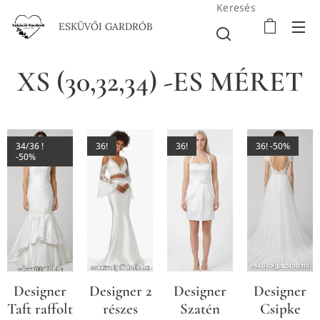
Keresés
ESKÜVŐI GARDRÓB
XS (30,32,34) -ES MÉRET
34/36 !
36!
36!
36! -50%
-50%
Designer
Designer 2
Designer
Designer
Taft raffolt
részes
Szatén
Csipke