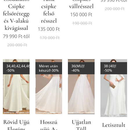
Csipke
csipke
vállrésszel
200 000
Ft
felsőréteggel
felső
150 000
Ft
és V-alakú
résszel
190 000
Ft
kivágással
135 000
Ft
79 990
Ft
-tól
170 000
Ft
200 000
Ft
34,40,42,44,46,48,50,52,54!
Méret után
36(MU)!
38 (40)!
-50%
készül!-30%
-40%
-50%
Rövid Ujjú
Hosszú
Ujjatlan
Letisztult
Elegáns
ujjú A-
Tüll