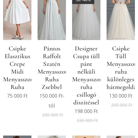
Csipke
Pántos
Designer
Csipke
Elasztikus
Raffolt
Csupa tüll
Tüll
Crepe
Szatén
pánt
Menyasszon
Midi
Menyasszonyi
nélküli
ruha
Menyasszonyi
Ruha
Menyasszonyi
különleges
Ruha
Zsebbel
ruha
hátmegoldás
csillogó
75 000
Ft
150 000
Ft
-
130 000
Ft
díszítéssel
260 000
Ft
tól
198 000
Ft
200 000
Ft
330 000
Ft