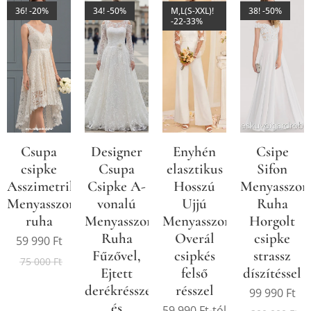
36! -20%
34! -50%
M,L(S-XXL)!
38! -50%
-22-33%
Csupa
Designer
Enyhén
Csipe
csipke
Csupa
elasztikus
Sifon
Asszimetrikus
Csipke A-
Hosszú
Menyasszon
Menyasszonyi
vonalú
Ujjú
Ruha
ruha
Menyasszonyi
Menyasszonyi
Horgolt
Ruha
Overál
csipke
59 990
Ft
Fűzővel,
csipkés
strassz
75 000
Ft
Ejtett
felső
díszítéssel
derékrésszel
résszel
99 990
Ft
és
59 990
Ft
-tól