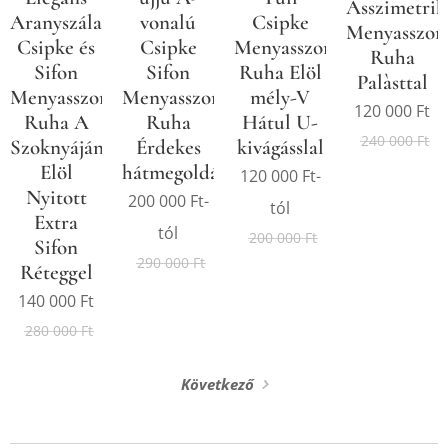
Asszimetrik
Aranyszálas
vonalú
Csipke
Menyasszon
Csipke és
Csipke
Menyasszonyi
Ruha
Sifon
Sifon
Ruha Elöl
Palàsttal
Menyasszonyi
Menyasszonyi
mély-V
120 000
Ft
Ruha A
Ruha
Hátul U-
240 000
Ft
Szoknyáján
Érdekes
kivágásslal
Elöl
hátmegoldással.
120 000
Ft
-
Nyitott
200 000
Ft
-
tól
Extra
tól
200 000
Ft
Sifon
290 000
Ft
Réteggel
140 000
Ft
280 000
Ft
Következő