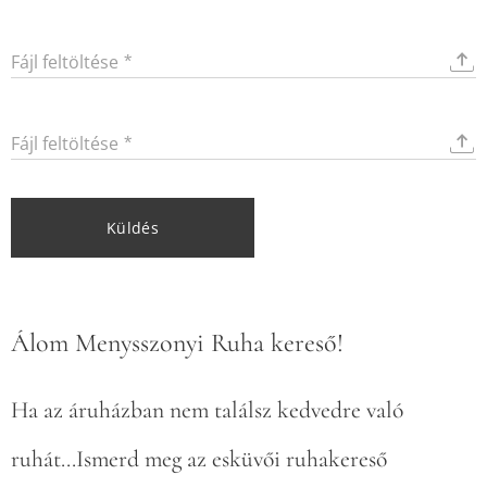
Fájl feltöltése
Fájl feltöltése
Küldés
Álom Menysszonyi Ruha kereső!
Ha az áruházban nem találsz kedvedre való
ruhát...
Ismerd meg az esküvői ruhakereső