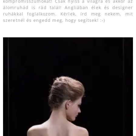
kompromisszumokat! Csak nyiss a világra és akkor az
álomruhád is rád talál! Angliában élek és designer
ruhákkal foglalkozom. Kérlek, írd meg nekem, mit
szeretnél és engedd meg, hogy segítsek! :-)