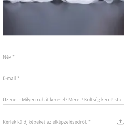
Név
E-mail
Üzenet - Milyen ruhát keresel? Méret? Költség keret! stb.
Kérlek küldj képeket az elképzelésedről.