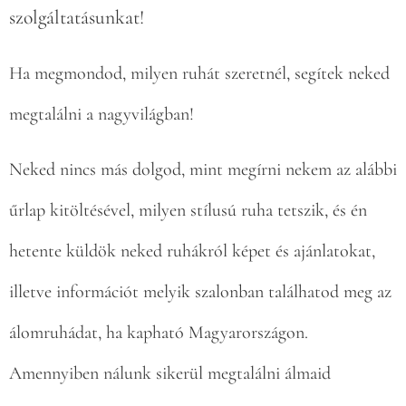
szolgáltatásunkat!
Ha megmondod, milyen ruhát szeretnél, segítek neked
megtalálni a nagyvilágban!
Neked nincs más dolgod, mint megírni nekem az alábbi
űrlap kitöltésével, milyen stílusú ruha tetszik, és én
hetente küldök neked ruhákról képet és ajánlatokat,
illetve információt melyik szalonban találhatod meg az
álomruhádat, ha kapható Magyarországon.
Amennyiben nálunk sikerül megtalálni álmaid