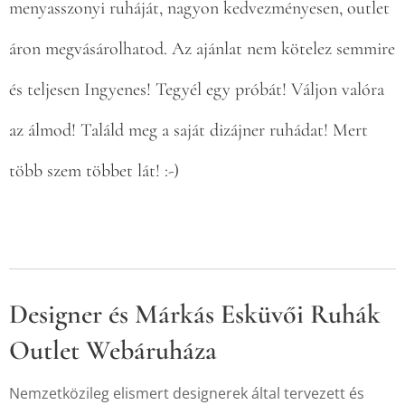
menyasszonyi ruháját, nagyon kedvezményesen, outlet
áron megvásárolhatod. Az ajánlat nem kötelez semmire
és teljesen Ingyenes! Tegyél egy próbát! Váljon valóra
az álmod! Találd meg a saját dizájner ruhádat! Mert
több szem többet lát! :-)
Designer és Márkás Esküvői Ruhák
Outlet Webáruháza
Nemzetközileg elismert designerek által tervezett és