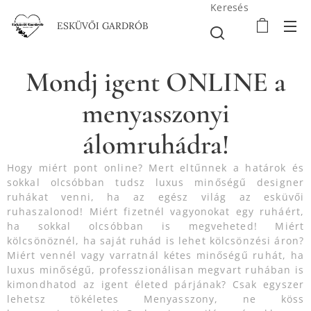
Keresés
ESKÜVŐI GARDRÓB
Mondj igent ONLINE a
menyasszonyi
álomruhádra!
Hogy miért pont online? Mert eltűnnek a határok és
sokkal olcsóbban tudsz luxus minőségű designer
ruhákat venni, ha az egész világ az esküvői
ruhaszalonod! Miért fizetnél vagyonokat egy ruháért,
ha sokkal olcsóbban is megveheted! Miért
kölcsönöznél, ha saját ruhád is lehet kölcsönzési áron?
Miért vennél vagy varratnál kétes minőségű ruhát, ha
luxus minőségű, professzionálisan megvart ruhában is
kimondhatod az igent életed párjának? Csak egyszer
lehetsz tökéletes Menyasszony, ne köss