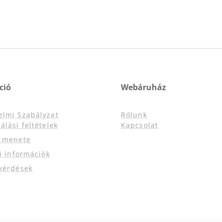
ció
Webáruház
elmi Szabályzat
Rólunk
álási feltételek
Kapcsolat
s menete
si információk
kérdések