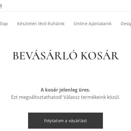
3
őlap
Készleten lévő Ruháink
Online Ajánlataink
Desi
BEVÁSÁRLÓ KOSÁR
A kosár jelenleg üres.
Ezt megváltoztathatod! Válassz termékeink közül.
Folytatom a vásárlást