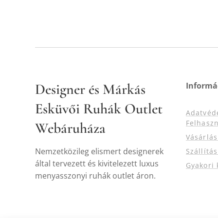
Designer és Márkás
Informá
Esküvői Ruhák Outlet
Adatvéd
Felhaszn
Webáruháza
Vásárlá
Nemzetközileg elismert designerek
Szállítá
által tervezett és kivitelezett luxus
Gyakori 
menyasszonyi ruhák outlet áron.