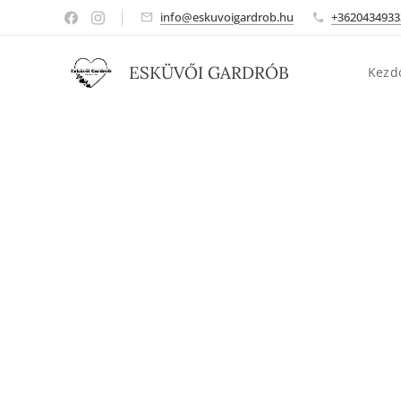
info@eskuvoigardrob.hu
+3620434933
ESKÜVŐI GARDRÓB
Kezd