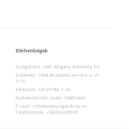
Elérhetőségek
Szolgáltató: Lódi-Magera Nikoletta EV
Székhely: 1084,Budapest,Auróra u. 41
1/15
Adószám: 53120786-1-42
Nyílvántatrtási szám: 55893464
E-mail: info@eskuvoigardrob.hu
Telefonszám: +36204349333