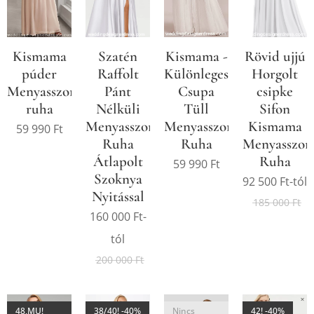
Kismama
Szatén
Kismama -
Rövid ujjú
púder
Raffolt
Különleges
Horgolt
Menyasszonyi/Alkalmi
Pánt
Csupa
csipke
ruha
Nélküli
Tüll
Sifon
Menyasszonyi
Menyasszonyi
Kismama
59 990
Ft
Ruha
Ruha
Menyasszon
Átlapolt
Ruha
59 990
Ft
Szoknya
92 500
Ft
-tól
Nyitással
185 000
Ft
160 000
Ft
-
tól
200 000
Ft
48,MU!
38/40! -40%
Nincs
42! -40%