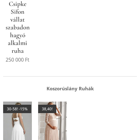
Csipke
Sifon
vállat
szabadon
hagyó
alkalmi
ruha
250 000
Ft
Koszorúslány Ruhák
30-58! -15%
38,40!