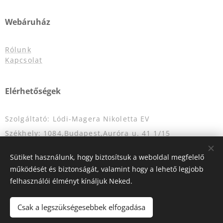
Webáruház
Rólunk
Kapcsolat
Elérhetőségek
Szolgáltató: Lódi-Magera Nikoletta EV
Székhely: 1084,Budapest,Auróra u. 41 1/15
Adószám: 53120786-1-42
Sütiket használunk, hogy biztosítsuk a weboldal megfelelő
Nyílvántatrtási szám: 55893464
működését és biztonságát, valamint hogy a lehető legjobb
E-mail: info@eskuvoigardrob.hu
felhasználói élményt kínáljuk Neked.
Telefonszám: +36204349333
Csak a legszükségesebbek elfogadása