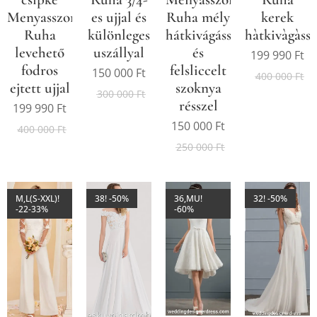
Menyasszonyi
es ujjal és
Ruha mély
kerek
Ruha
különleges
hátkivágással
hàtkivàgàssa
levehető
uszállyal
és
199 990
Ft
fodros
felsliccelt
150 000
Ft
400 000
Ft
ejtett ujjal
szoknya
300 000
Ft
résszel
199 990
Ft
150 000
Ft
400 000
Ft
250 000
Ft
M,L(S-XXL)!
38! -50%
36,MU!
32! -50%
-22-33%
-60%