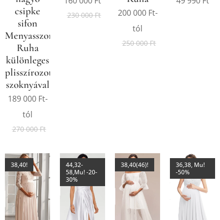
160 000
Ft
49 990
Ft
csipke
200 000
Ft
-
230 000
Ft
sifon
tól
Menyasszonyi
250 000
Ft
Ruha
különleges
plisszírozott
szoknyával
189 000
Ft
-
tól
270 000
Ft
38,40!
44,32-
38,40(46)!
36,38, Mu!
58,Mu! -20-
-50%
30%