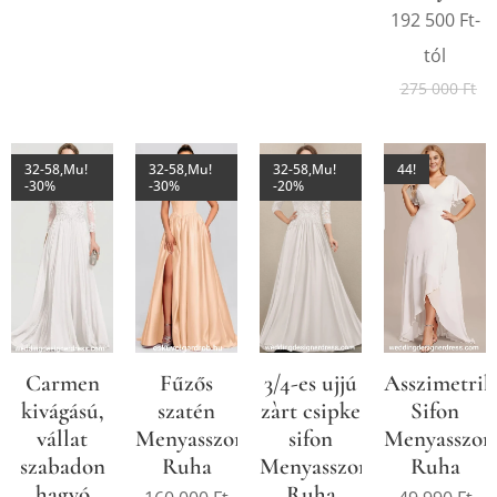
192 500
Ft
-
tól
275 000
Ft
32-58,Mu!
32-58,Mu!
32-58,Mu!
44!
-30%
-30%
-20%
Carmen
Fűzős
3/4-es ujjú
Asszimetrik
kivágású,
szatén
zàrt csipke
Sifon
vállat
Menyasszonyi/Báli
sifon
Menyasszon
szabadon
Ruha
Menyasszonyi
Ruha
hagyó
Ruha