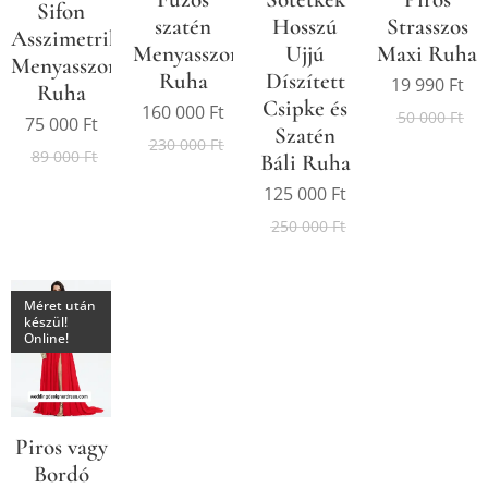
Sifon
szatén
Hosszú
Strasszos
Asszimetrikus
Menyasszonyi/Báli
Ujjú
Maxi Ruha
Menyasszonyi/Alkalmi
Ruha
Díszített
19 990
Ft
Ruha
Csipke és
160 000
Ft
50 000
Ft
75 000
Ft
Szatén
230 000
Ft
89 000
Ft
Báli Ruha
125 000
Ft
250 000
Ft
Méret után
készül!
Online!
Piros vagy
Bordó