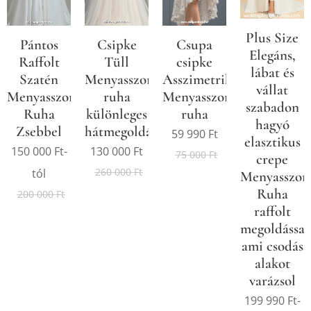
Plus Size
Pántos
Csipke
Csupa
Elegáns,
Raffolt
Tüll
csipke
lábat és
Szatén
Menyasszonyi
Asszimetrikus
vállat
Menyasszonyi
ruha
Menyasszonyi
szabadon
Ruha
különleges
ruha
hagyó
Zsebbel
hátmegoldással
59 990
Ft
elasztikus
150 000
Ft
-
130 000
Ft
75 000
Ft
crepe
260 000
Ft
tól
Menyasszon
Ruha
200 000
Ft
raffolt
megoldással
ami csodás
alakot
varázsol
199 990
Ft
-