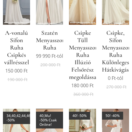
A-vonalú
Szatén
Csipke
Csipke,
Sifon
Menyasszonyi
Tüll
Sifon
Ruha
Ruha
Menyasszonyi
Menyasszon
Csipkés
Ruha
Ruha
99 990
Ft
-tól
vállrésszel
Illúzió
Különleges
200 000
Ft
Felsőrész
Hátkivágáss
150 000
Ft
megoldással
0
Ft
-tól
190 000
Ft
180 000
Ft
270 000
Ft
360 000
Ft
34,40,42,44,46,48,50,52,54!
40,Mu!
40! -50%
50! -40%
-50%
-50% Csak
Online!