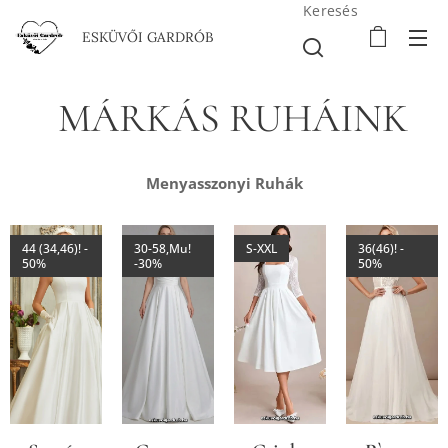
Keresés
ESKÜVŐI GARDRÓB
MÁRKÁS RUHÁINK
Menyasszonyi Ruhák
44 (34,46)! -
30-58,Mu!
S-XXL
36(46)! -
50%
-30%
50%