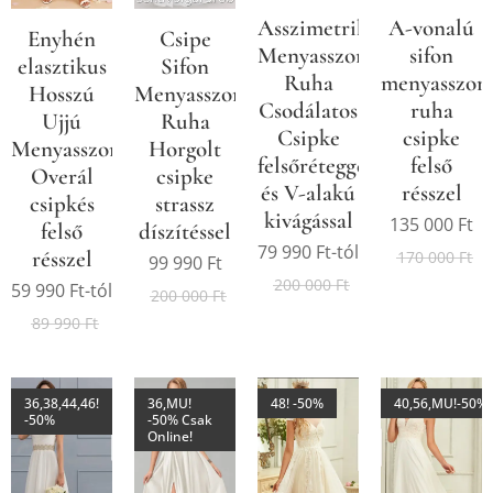
Asszimetrikus
A-vonalú
Enyhén
Csipe
Menyasszonyi
sifon
elasztikus
Sifon
Ruha
menyasszon
Hosszú
Menyasszonyi/Alkalmi
Csodálatos
ruha
Ujjú
Ruha
Csipke
csipke
Menyasszonyi
Horgolt
felsőréteggel
felső
Overál
csipke
és V-alakú
résszel
csipkés
strassz
kivágással
135 000
Ft
felső
díszítéssel
79 990
Ft
-tól
résszel
170 000
Ft
99 990
Ft
200 000
Ft
59 990
Ft
-tól
200 000
Ft
89 990
Ft
36,38,44,46!
36,MU!
48! -50%
40,56,MU!-50%
-50%
-50% Csak
Online!