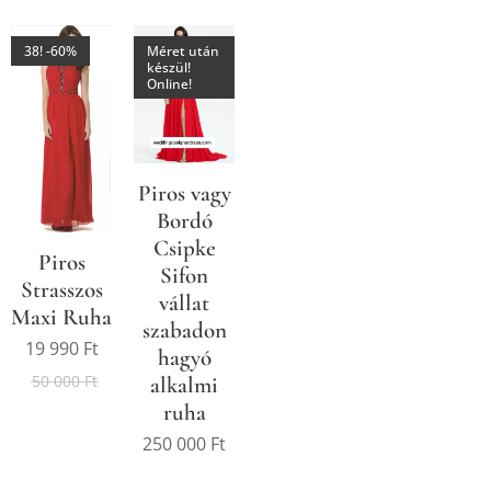
38! -60%
Méret után
készül!
Online!
Piros vagy
Bordó
Csipke
Piros
Sifon
Strasszos
vállat
Maxi Ruha
szabadon
19 990
Ft
hagyó
50 000
Ft
alkalmi
ruha
250 000
Ft