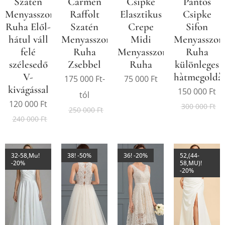
Szatén
Carmen
Csipke
Pàntos
Menyasszonyi
Raffolt
Elasztikus
Csipke
Ruha Elől-
Szatén
Crepe
Sifon
hátul váll
Menyasszonyi
Midi
Menyasszon
felé
Ruha
Menyasszonyi
Ruha
szélesedő
Zsebbel
Ruha
különleges
V-
hàtmegoldàs
175 000
Ft
-
75 000
Ft
kivágással
150 000
Ft
tól
120 000
Ft
300 000
Ft
250 000
Ft
240 000
Ft
32-58,Mu!
38! -50%
36! -20%
52,(44-
-20%
58,MU)!
-20%