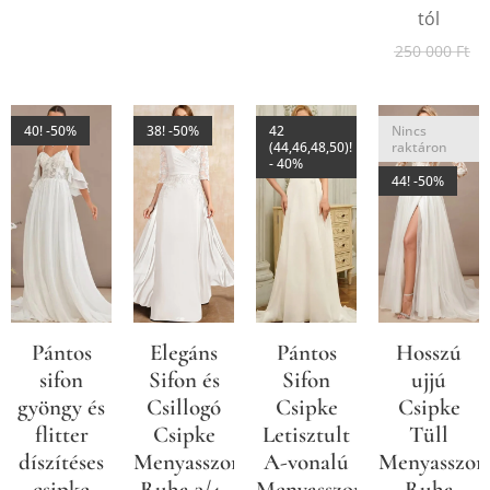
tól
250 000
Ft
40! -50%
38! -50%
42
Nincs
(44,46,48,50)!
raktáron
- 40%
44! -50%
Pántos
Elegáns
Pántos
Hosszú
sifon
Sifon és
Sifon
ujjú
gyöngy és
Csillogó
Csipke
Csipke
flitter
Csipke
Letisztult
Tüll
díszítéses
Menyasszonyi
A-vonalú
Menyasszon
csipke
Ruha 3/4-
Menyasszonyi
Ruha