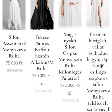
Magas
Carmen
Sifon
Fekete
nyakú
kivágású,
Asszimetrikus
Pántos
Sifon
vállat
Menyasszonyi/Alkalmi
Raffolt
Csipke
szabadon
Ruha
Szatén
Menyasszonyi
hagyó, 3/4-
Alkalmi/Menyasszonyi
75 000
Ft
Ruha
es ujjú
Ruha
89 000
Ft
Különleges
csillogó
150 000
Ft
-
Palásttal
csipke és
tól
sifon
176 000
Ft
-
Menyasszon
215 000
Ft
tól
Ruha
220 000
Ft
felsliccelt
szoknyával