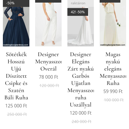
-50%
raktáron
42! -50%
Sötétkék
Designer
Designer
Magas
Hosszú
Menyasszonyi/Alkalmi
Elegáns
nyakú
Ujjú
Overál
Zárt nyakú
elegáns
Díszített
Garbós
Menyasszony
78 000
Ft
Csipke és
Ujjatlan
Ruha
120 000
Ft
Szatén
Menyasszonyi/Alkalmi
59 990
Ft
Báli Ruha
ruha
100 000
Ft
Uszállyal
125 000
Ft
120 000
Ft
250 000
Ft
240 000
Ft