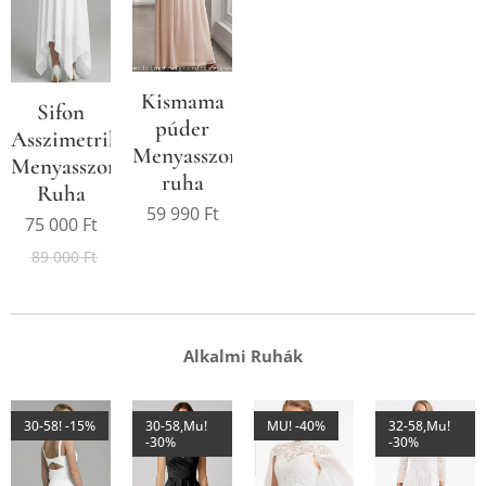
Kismama
Sifon
púder
Asszimetrikus
Menyasszonyi/Alkalmi
Menyasszonyi/Alkalmi
ruha
Ruha
59 990
Ft
75 000
Ft
89 000
Ft
Alkalmi Ruhák
30-58! -15%
30-58,Mu!
MU! -40%
32-58,Mu!
-30%
-30%