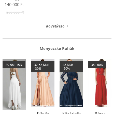
140 000
Ft
280 000
Ft
Következő
Menyecske Ruhák
30-58! -15%
32-58,Mu!
48,MU!
38! -60%
-30%
-50%
Fűzős
Sötétkék
Piros