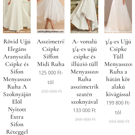
Rövid Ujjú
Asszimetrikus
A- vonalú
3/4-es Ujjú
Elegáns
Csipke
3/4-es ujjú
Csipke
Aranyszálas
Siffon
csipke és
Tüll
Csipke és
Midi Ruha
illúzió tüll
Menyasszon
Sifon
Menyasszonyi
Ruha a
125 000
Ft
-
Menyasszonyi
Ruha
hátán kör
tól
Ruha A
asszimetrikus
alakú
250 000
Ft
Szoknyáján
szatén
kivágással
Elöl
szoknyával
199 800
Ft
-
Nyitott
133 000
Ft
tól
Extra
266 000
Ft
333 000
Ft
Sifon
Réteggel