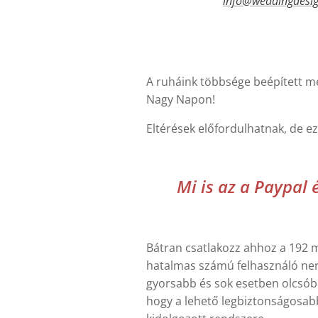
info@weddingdesi
A ruháink többsége beépített mel
Nagy Napon!
Eltérések előfordulhatnak, de ez
Mi is az a Paypal 
Bátran csatlakozz ahhoz a 192 mi
hatalmas számú felhasználó nem
gyorsabb és sok esetben olcsóbb 
hogy a lehető legbiztonságosabb