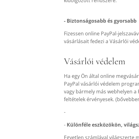
kidolgozott rendszere.
- Biztonságosabb és gyorsabb
Fizessen online PayPal-jelszaváv
vásárlásait fedezi a Vásárlói vé
Vásárlói védelem
Ha egy Ön által online megvásáro
PayPal vásárlói védelem programj
vagy bármely más webhelyen a Pay
feltételek érvényesek. (bővebben
-
-
Különféle eszközökön, világs
Egyetlen számlával világszerte m