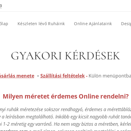
3
őlap
Készleten lévő Ruháink
Online Ajánlataink
Desi
GYAKORI KÉRDÉSEK
-
ásárlás menete
Szállítási feltételek
-
Külön menüpontban
Milyen méretet érdemes Online rendelni?
nyi ruhák méretezése sokszor rendhagyó, érdemes a mérettábláz
 a leírásban megtalálható. Inkább egy kicsit nagyobb ruhát taná
i 1-2 méretig egy varrónő. Ha nem vagy biztos a méretben, kérle