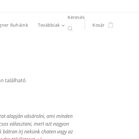
Keresés
gner Ruháink
Továbbiak
Kosár
 található
at alapján vásárolni, ami minden
csos választani, mert azt nagyon
k bátran írj nekünk chaten vagy az