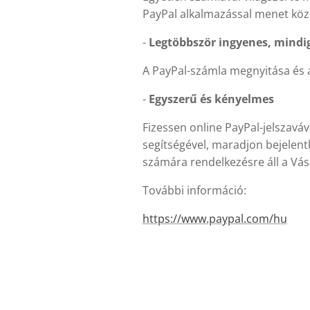
PayPal alkalmazással menet közb
-
Legtöbbször ingyenes, mindig
A PayPal-számla megnyitása és a 
-
Egyszerű és kényelmes
Fizessen online PayPal-jelszavá
segítségével, maradjon bejelentk
számára rendelkezésre áll a Vá
További információ:
https://www.paypal.com/hu