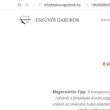
info@eskuvoigardrob.hu
+3620434933
ESKÜVŐI GARDRÓB
Kezd
A v
Mageraletta Tipp
: A menyasszo
ruhánál a fényképek között vagy
szépen az alakodra tudja alakítan