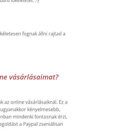
dra tökéleteset. :-)
kéletesen fognak állni rajtad a
line vásárlásaimat?
k az online vásárlásaiknál. Ez a
t, ugyanakkor kényelmesebb,
zonban mindenki fontosnak érzi,
egoldást a Paypal zseniálisan