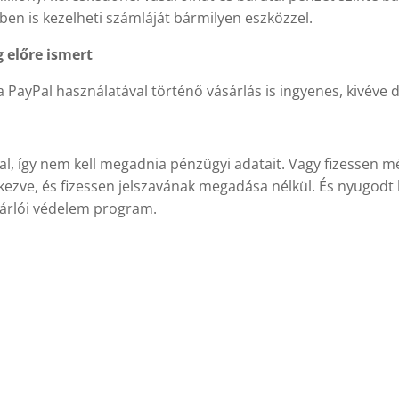
en is kezelheti számláját bármilyen eszközzel.
 előre ismert
PayPal használatával történő vásárlás is ingyenes, kivéve d
val, így nem kell megadnia pénzügyi adatait. Vagy fizesse
ezve, és fizessen jelszavának megadása nélkül. És nyugodt l
sárlói védelem program.