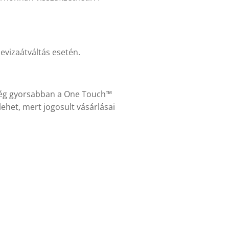
evizaátváltás esetén.
n még gyorsabban a One Touch™
ehet, mert jogosult vásárlásai