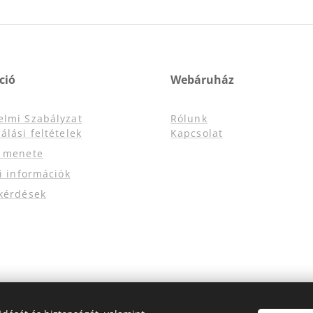
ció
Webáruház
elmi Szabályzat
Rólunk
álási feltételek
Kapcsolat
s menete
si információk
kérdések