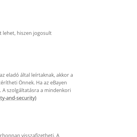
 lehet, hiszen jogosult
z eladó által leírtaknak, akkor a
térítheti Önnek. Ha az eBayen
. A szolgáltatásra a mindenkori
y-and-security)
rhonnan visszafizetheti. A