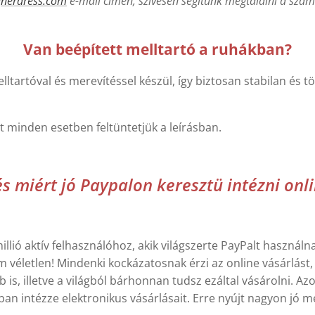
gnerdress.com
e-mail címen, szívesen segítünk megtalálni a számo
Van beépített melltartó a ruhákban?
ltartóval és merevítéssel készül, így biztosan stabilan és tö
t minden esetben feltüntetjük a leírásban.
és miért jó Paypalon keresztü intézni on
llió aktív felhasználóhoz, akik világszerte PayPalt használna
 véletlen! Mindenki kockázatosnak érzi az online vásárlás
is, illetve a világból bárhonnan tudsz ezáltal vásárolni. A
an intézze elektronikus vásárlásait. Erre nyújt nagyon jó m