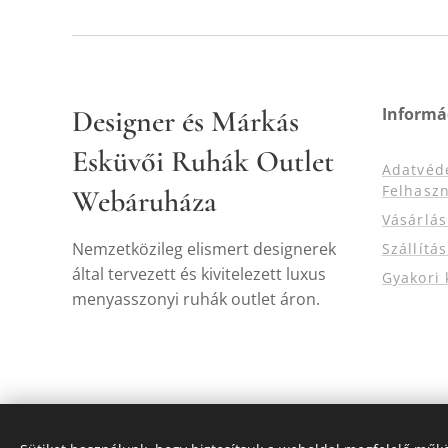
Designer és Márkás
Informá
Esküvői Ruhák Outlet
Adatvéd
Felhaszn
Webáruháza
Vásárlá
Nemzetközileg elismert designerek
Szállítá
által tervezett és kivitelezett luxus
Gyakori 
menyasszonyi ruhák outlet áron.