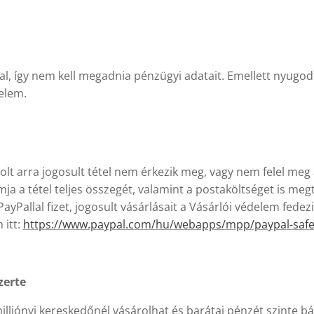
al, így nem kell megadnia pénzügyi adatait. Emellett nyugodt
delem.
lt arra jogosult tétel nem érkezik meg, vagy nem felel meg a
a a tétel teljes összegét, valamint a postaköltséget is meg
Pallal fizet, jogosult vásárlásait a Vásárlói védelem fedezi
 itt:
https://www.paypal.com/hu/webapps/mpp/paypal-safet
zerte
illiónyi kereskedőnél vásárolhat és barátai pénzét szinte bá