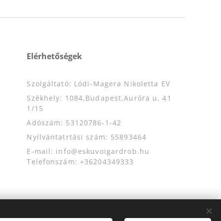
Elérhetőségek
Szolgáltató: Lódi-Magera Nikoletta EV
Székhely: 1084,Budapest,Auróra u. 41
1/15
Adószám: 53120786-1-42
Nyílvántatrtási szám: 55893464
E-mail: info@eskuvoigardrob.hu
Telefonszám: +36204349333