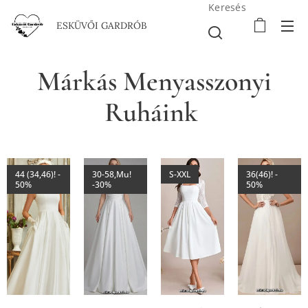
Keresés
ESKÜVŐI GARDRÓB
Márkás Menyasszonyi
Ruháink
44 (34,46)! -
30-58,Mu!
S-XXL
36(46)! -
50%
-30%
50%