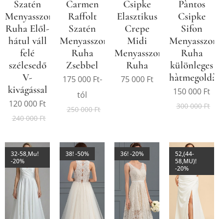
Szatén
Carmen
Csipke
Pàntos
Menyasszonyi
Raffolt
Elasztikus
Csipke
Ruha Elől-
Szatén
Crepe
Sifon
hátul váll
Menyasszonyi
Midi
Menyasszon
felé
Ruha
Menyasszonyi
Ruha
szélesedő
Zsebbel
Ruha
különleges
V-
hàtmegoldàs
175 000
Ft
-
75 000
Ft
kivágással
150 000
Ft
tól
120 000
Ft
300 000
Ft
250 000
Ft
240 000
Ft
32-58,Mu!
38! -50%
36! -20%
52,(44-
-20%
58,MU)!
-20%