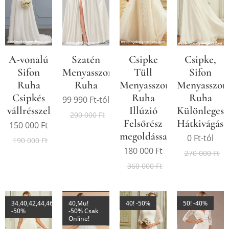
A-vonalú
Szatén
Csipke
Csipke,
Sifon
Menyasszonyi
Tüll
Sifon
Ruha
Ruha
Menyasszonyi
Menyasszon
Csipkés
Ruha
Ruha
99 990
Ft
-tól
vállrésszel
Illúzió
Különleges
200 000
Ft
Felsőrész
Hátkivágáss
150 000
Ft
megoldással
0
Ft
-tól
190 000
Ft
180 000
Ft
270 000
Ft
360 000
Ft
34,40,42,44,46,48,50,52,54!
40,Mu!
40! -50%
50! -40%
-50%
-50% Csak
Online!