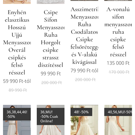
Asszimetrikus
A-vonalú
Enyhén
Csipe
Menyasszonyi
sifon
elasztikus
Sifon
Ruha
menyasszon
Hosszú
Menyasszonyi/Alkalmi
Csodálatos
ruha
Ujjú
Ruha
Csipke
csipke
Menyasszonyi
Horgolt
felsőréteggel
felső
Overál
csipke
és V-alakú
résszel
csipkés
strassz
kivágással
135 000
Ft
felső
díszítéssel
79 990
Ft
-tól
résszel
170 000
Ft
99 990
Ft
200 000
Ft
59 990
Ft
-tól
200 000
Ft
89 990
Ft
36,38,44,46!
36,MU!
48! -50%
40,56,MU!-50%
-50%
-50% Csak
Online!