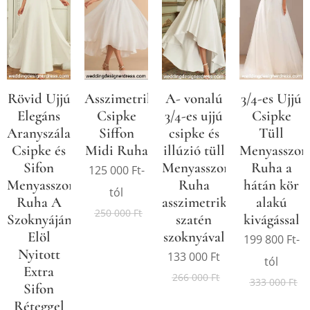
Rövid Ujjú
Asszimetrikus
A- vonalú
3/4-es Ujjú
Elegáns
Csipke
3/4-es ujjú
Csipke
Aranyszálas
Siffon
csipke és
Tüll
Csipke és
Midi Ruha
illúzió tüll
Menyasszon
Sifon
Menyasszonyi
Ruha a
125 000
Ft
-
Menyasszonyi
Ruha
hátán kör
tól
Ruha A
asszimetrikus
alakú
250 000
Ft
Szoknyáján
szatén
kivágással
Elöl
szoknyával
199 800
Ft
-
Nyitott
133 000
Ft
tól
Extra
266 000
Ft
333 000
Ft
Sifon
Réteggel