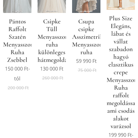
Plus Size
Pántos
Csipke
Csupa
Elegáns,
Raffolt
Tüll
csipke
lábat és
Szatén
Menyasszonyi
Asszimetrikus
vállat
Menyasszonyi
ruha
Menyasszonyi
szabadon
Ruha
különleges
ruha
hagyó
Zsebbel
hátmegoldással
59 990
Ft
elasztikus
150 000
Ft
-
130 000
Ft
75 000
Ft
crepe
260 000
Ft
tól
Menyasszon
Ruha
200 000
Ft
raffolt
megoldással
ami csodás
alakot
varázsol
199 990
Ft
-