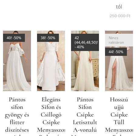
tól
250 000
Ft
40! -50%
38! -50%
42
Nincs
(44,46,48,50)!
raktáron
- 40%
44! -50%
Pántos
Elegáns
Pántos
Hosszú
sifon
Sifon és
Sifon
ujjú
gyöngy és
Csillogó
Csipke
Csipke
flitter
Csipke
Letisztult
Tüll
díszítéses
Menyasszonyi
A-vonalú
Menyasszon