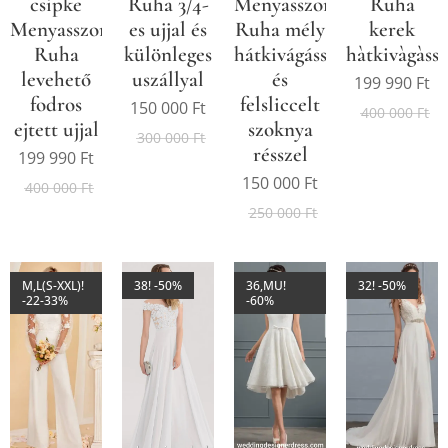
csipke
Ruha 3/4-
Menyasszonyi
Ruha
Menyasszonyi
es ujjal és
Ruha mély
kerek
Ruha
különleges
hátkivágással
hàtkivàgàssa
levehető
uszállyal
és
199 990
Ft
fodros
felsliccelt
150 000
Ft
400 000
Ft
ejtett ujjal
szoknya
300 000
Ft
résszel
199 990
Ft
150 000
Ft
400 000
Ft
250 000
Ft
M,L(S-XXL)!
38! -50%
36,MU!
32! -50%
-22-33%
-60%