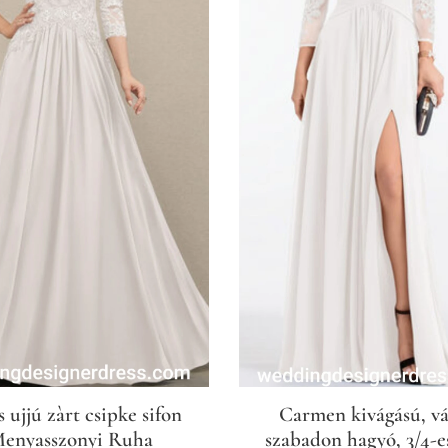
s ujjú zàrt csipke sifon
Carmen kivágású, vá
enyasszonyi Ruha
szabadon hagyó, 3/4-e