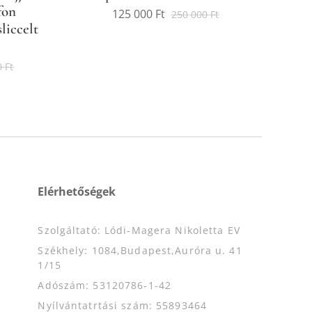
fon
125 000
Ft
250 000
Ft
liccelt
0
Ft
Elérhetőségek
Szolgáltató: Lódi-Magera Nikoletta EV
Székhely: 1084,Budapest,Auróra u. 41
1/15
Adószám: 53120786-1-42
Nyílvántatrtási szám: 55893464