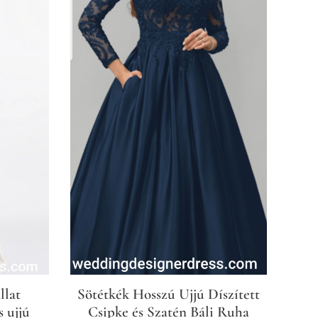
llat
Sötétkék Hosszú Ujjú Díszített
s ujjú
Csipke és Szatén Báli Ruha