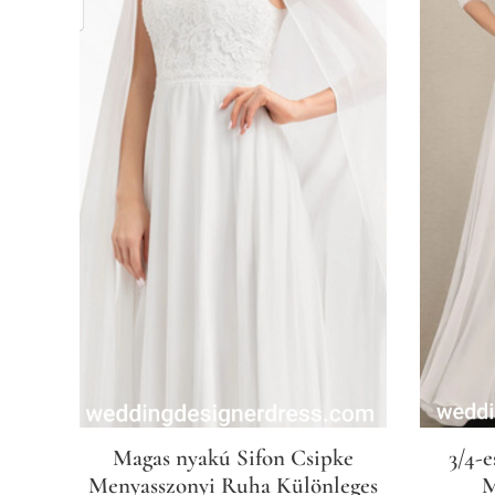
Magas nyakú Sifon Csipke
3/4-e
Menyasszonyi Ruha Különleges
M