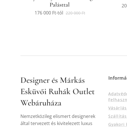
Palásttal
20
176 000
Ft
-tól
220 000
Ft
Designer és Márkás
Informá
Esküvői Ruhák Outlet
Adatvéd
Felhaszn
Webáruháza
Vásárlá
Nemzetközileg elismert designerek
Szállítá
által tervezett és kivitelezett luxus
Gyakori 