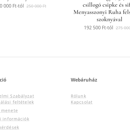
csillogó csipke és si
0 000
Ft
-tól
250 000
Ft
Menyasszonyi Ruha fels
szoknyával
192 500
Ft
-tól
275 00
ció
Webáruház
elmi Szabályzat
Rólunk
álási feltételek
Kapcsolat
s menete
si információk
kérdések