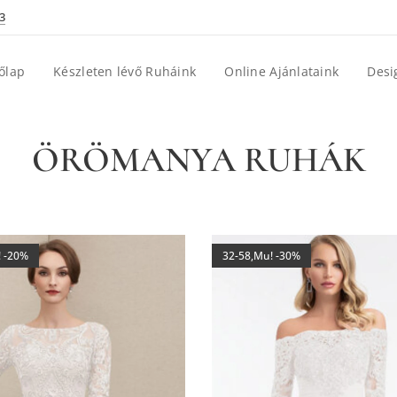
3
őlap
Készleten lévő Ruháink
Online Ajánlataink
Desi
ÖRÖMANYA RUHÁK
! -20%
32-58,Mu! -30%