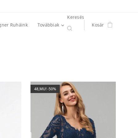
Keresés
gner Ruháink
Továbbiak
Kosár
48,MU! -50%