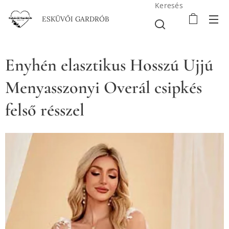
Keresés
ESKÜVŐI GARDRÓB
Enyhén elasztikus Hosszú Ujjú
Menyasszonyi Overál csipkés
felső résszel