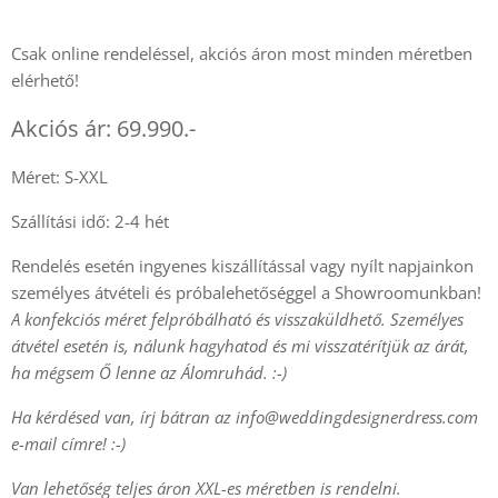
Csak online rendeléssel, akciós áron most minden méretben
elérhető!
Akciós ár: 69.990.-
Méret: S-XXL
Szállítási idő: 2-4 hét
Rendelés esetén ingyenes kiszállítással vagy nyílt napjainkon
személyes átvételi és próbalehetőséggel a Showroomunkban!
A konfekciós méret felpróbálható és visszaküldhető. Személyes
átvétel esetén is, nálunk hagyhatod és mi visszatérítjük az árát,
ha mégsem Ő lenne az Álomruhád. :-)
Ha kérdésed van, írj bátran az
info@weddingdesignerdress.com
e-mail címre! :-)
Van lehetőség teljes áron XXL-es méretben is rendelni.