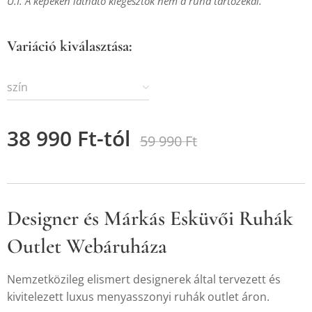
U.I. A képeken látható kiegésztők nem a ruha tartozékai.
Variáció kiválasztása:
szín
38 990
Ft
-tól
59 990
Ft
Designer és Márkás Esküvői Ruhák
Outlet Webáruháza
Nemzetközileg elismert designerek által tervezett és
kivitelezett luxus menyasszonyi ruhák outlet áron.