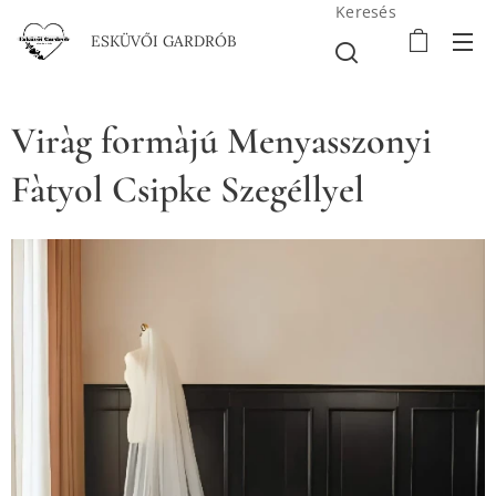
Keresés
ESKÜVŐI GARDRÓB
Viràg formàjú Menyasszonyi
Fàtyol Csipke Szegéllyel