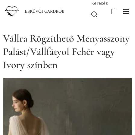
Keresés
ESKÜVŐI GARDRÓB
Vállra Rögzíthető Menyasszony
Palást/Vállfátyol Fehér vagy
Ivory színben