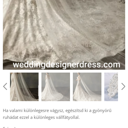
Ha valami különlegesre vágysz, egészítsd ki a gyönyörű
ruhádat ezzel a különleges vállfátyollal.