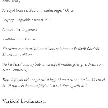
Szín: Ivory
A fátyol hossza: 300 cm, szélessége: 160 cm
Anyaga: Lágyabb esésésű tüll
A kiszállítás
ingyenes!
Szállítási idő: 1-2 hét
Készleten van és próbálható Ivory színben az Esküvői Gardrób
Showroomunkban.
Ha kérdésed van, írj bátran az
info@weddingdesignerdress.com
e-mail címre! :-)
Tipp: A fátyol akkor egészíti ki legjobban a ruhát, ha kb. 10 cm-el
ér túl rajta. Érdemes a fátylat is a ruhához igazíttatni.
Variáció kiválasztása: