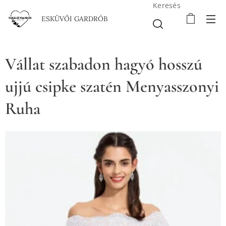
Keresés
ESKÜVŐI GARDRÓB
Vállat szabadon hagyó hosszú
ujjú csipke szatén Menyasszonyi
Ruha