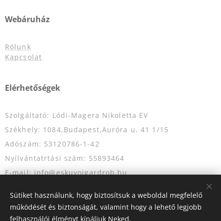
Webáruház
Rólunk
Kapcsolat
Elérhetőségek
Szolgáltató: Lódi-Magera Nikoletta EV
Székhely: 1084,Budapest,Auróra u. 41 1/15
Adószám: 53120786-1-42
Nyílvántatrtási szám: 55893464
E-mail: info@eskuvoigardrob.hu
Telefonszám: +36204349333
Sütiket használunk, hogy biztosítsuk a weboldal megfelelő
működését és biztonságát, valamint hogy a lehető legjobb
felhasználói élményt kínáljuk Neked.