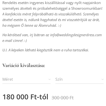
Rendelés esetén ingyenes kiszállítással vagy nyílt napjainkon
személyes átvételi és próbalehetőséggel a Showroomunkban!
A konfekciós méret felpróbálható és visszaküldhető. Személyes
átvétel esetén is, nálunk hagyhatod és mi visszatérítjük az árát,
ha mégsem Ő lenne az Álomruhád. :-)
Ha kérdésed van, írj bátran az
info@weddingdesignerdress.com
e-mail címre! :-)
U.I. A képeken látható kiegésztők nem a ruha tartozékai.
Variáció kiválasztása:
Méret
Szín
180 000
Ft
-tól
300 000
Ft