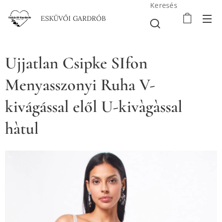
Keresés
ESKÜVŐI GARDRÓB
Ujjatlan Csipke SIfon
Menyasszonyi Ruha V-
kivágással elől U-kivàgàssal
hàtul