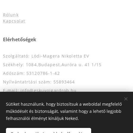
Rólunk
Kapcsolat
Elérhetőségek
Szolgáltató: Lódi-Magera Nikoletta EV
Székhely: 1084,Budapest,Auróra u. 41 1/15
Adószám: 53120786-1-42
Nyílvántatrtási szám: 55893464
E-mail: info@eskuvoigardrob.hu
Telefonszám: +36204349333
Sütiket használunk, hogy biztosítsuk a weboldal megfelelő
működését és biztonságát, valamint hogy a lehető legjobb
felhasználói élményt kínáljuk Neked.
Az oldalt a
Webnode
működteti
Sütik