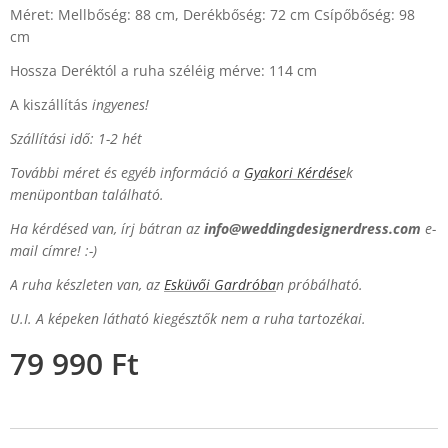
Méret: Mellbőség: 88 cm, Derékbőség: 72 cm Csípőbőség: 98
cm
Hossza Deréktól a ruha széléig mérve: 114 cm
A kiszállítás
ingyenes!
Szállítási idő: 1-2 hét
További méret és egyéb információ a
Gyakori Kérdése
k
menüpontban található.
Ha kérdésed van, írj bátran az
info@weddingdesignerdress.com
e-
mail címre! :-)
A ruha készleten van, az
Esküvői Gardróba
n próbálható.
U.I. A képeken látható kiegésztők nem a ruha tartozékai.
79 990
Ft