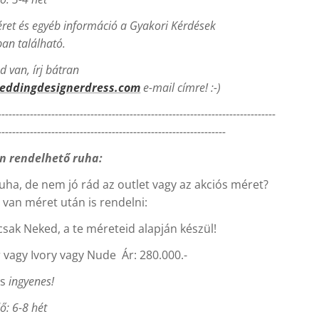
ret és egyéb információ a Gyakori Kérdések
n található.
 van, írj bátran
eddingdesignerdress.com
e-mail címre! :-)
------------------------------------------------------------------------------
----------------------------------------------------------------
n rendelhető ruha:
ruha, de nem jó rád az outlet vagy az akciós méret?
van méret után is rendelni:
csak Neked, a te méreteid alapján készül!
r vagy Ivory vagy Nude Ár: 280.000.-
ás
ingyenes!
dő: 6-8 hét