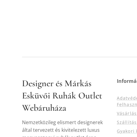
Designer és Márkás
Informá
Esküvői Ruhák Outlet
Adatvéd
Felhaszn
Webáruháza
Vásárlá
Nemzetközileg elismert designerek
Szállítá
által tervezett és kivitelezett luxus
Gyakori 