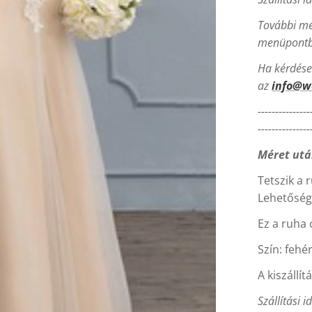
További mé
menüpontba
Ha kérdésed
vory
az
info@w
---------------
---------------
Méret utá
Tetszik a 
Lehetőség 
Ez a ruha 
Szín: fehé
A kiszállít
Szállítási i