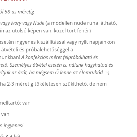
ől 58-as méretig
r vagy Ivory vagy Nude
(a modellen nude ruha látható,
zín az utolsó képen van, közel tört fehér)
setén ingyenes kiszállítással vagy nyílt napjainkon
átvételi és próbalehetőséggel a
munkban!
A konfekciós méret felpróbálható és
ető. Személyes átvétel esetén is, nálunk hagyhatod és
rítjük az árát, ha mégsem Ő lenne az Álomruhád. :-)
ha 2-3 méretig tökéletesen szűkíthető, de nem
melltartó: van
: van
ás
ingyenes!
dő: 3-4 hét