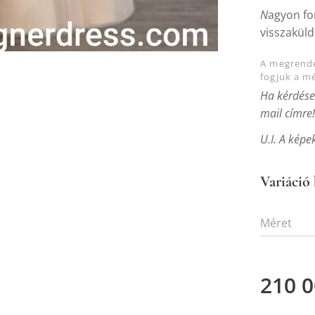
N
agyon fo
visszaküld
A megrende
fogjuk a mé
Ha kérdése
mail címre! 
U.I. A képe
Variáció 
Méret
210 