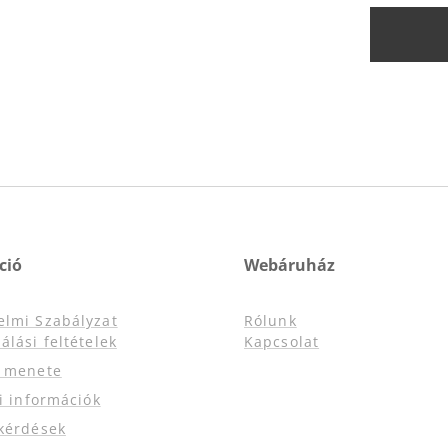
ció
Webáruház
elmi Szabályzat
Rólunk
álási feltételek
Kapcsolat
s menete
si információk
kérdések