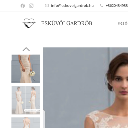
info@eskuvoigardrob.hu
+3620434933
ESKÜVŐI GARDRÓB
Kezd