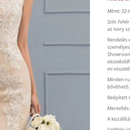
Mèret: 32-t
Szín: Fehé
az ivory s
Rendelés e
személyes 
Showroo
visszaküldh
mi visszaté
Minden ru
ude
ude
ude
bővíthető.
Beépített 
ude
Merevítés
A kiszállít
Szállítási i