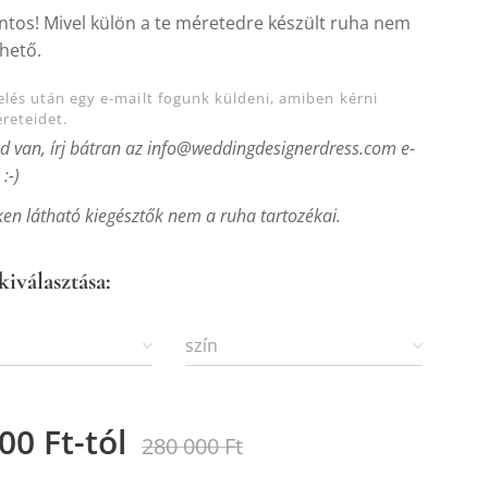
ntos! Mivel külön a te méretedre készült ruha nem
hető.
lés után egy e-mailt fogunk küldeni, amiben kérni
reteidet.
d van, írj bátran az info@weddingdesignerdress.com e-
:-)
ken látható kiegésztők nem a ruha tartozékai.
kiválasztása:
szín
000
Ft
-tól
280 000
Ft