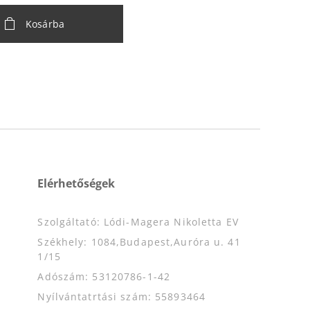
Kosárba
Elérhetőségek
Szolgáltató: Lódi-Magera Nikoletta EV
Székhely: 1084,Budapest,Auróra u. 41
1/15
Adószám: 53120786-1-42
Nyílvántatrtási szám: 55893464