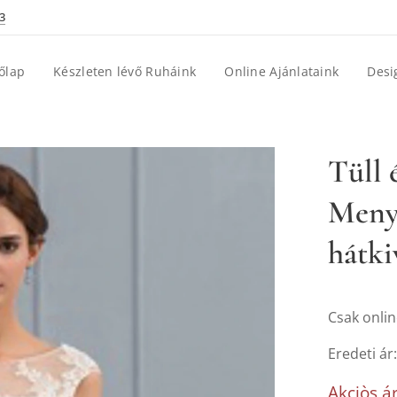
3
őlap
Készleten lévő Ruháink
Online Ajánlataink
Desi
Tüll 
Menya
hátki
Csak onlin
Eredeti ár
Akciòs ár