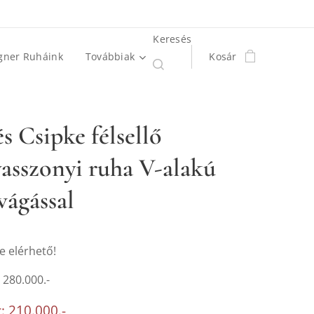
Keresés
gner Ruháink
Továbbiak
Kosár
és Csipke félsellő
sszonyi ruha V-alakú
vágással
e elérhető!
: 280.000.-
: 210.000.-