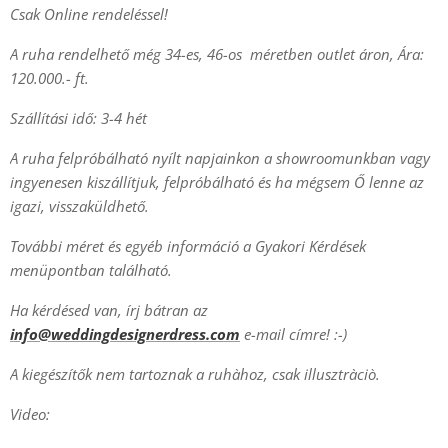
Csak Online rendeléssel!
A ruha rendelhető még 34-es, 46-os méretben outlet áron,
Ára:
120.000.- ft.
Szállítási idő: 3-4 hét
A ruha felpróbálható nyílt napjainkon a showroomunkban vagy
ingyenesen kiszállítjuk, felpróbálható és ha mégsem Ő lenne az
igazi, visszaküldhető.
További méret és egyéb információ a Gyakori Kérdések
menüpontban található.
Ha kérdésed van, írj bátran az
info@weddingdesignerdress.com
e-mail címre! :-)
A kiegészítők nem tartoznak a ruhàhoz, csak illusztràciò.
Video: