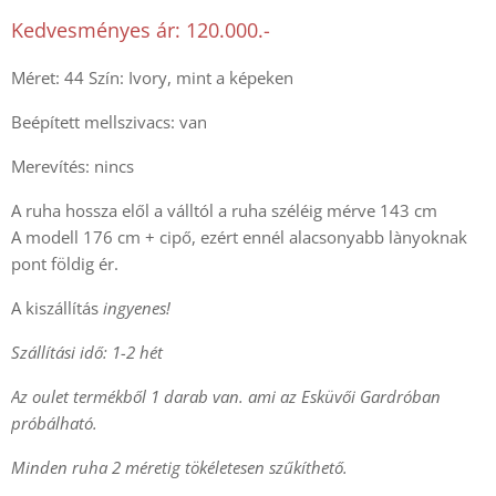
Kedvesményes ár: 120.000.-
Méret: 44 Szín: Ivory, mint a képeken
Beépített mellszivacs: van
Merevítés: nincs
A ruha hossza elől a válltól a ruha széléig mérve 143 cm
A modell 176 cm + cipő, ezért ennél alacsonyabb lànyoknak
pont földig ér.
A kiszállítás
ingyenes!
Szállítási idő: 1-2 hét
Az oulet termékből 1 darab van. ami az Esküvői Gardróban
próbálható.
Minden ruha 2 méretig tökéletesen szűkíthető.