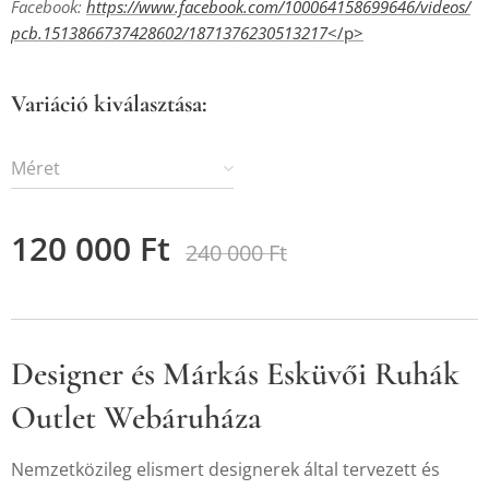
Facebook:
https://www.facebook.com/100064158699646/videos/
pcb.1513866737428602/1871376230513217
</p>
Variáció kiválasztása:
Méret
120 000
Ft
240 000
Ft
Designer és Márkás Esküvői Ruhák
Outlet Webáruháza
Nemzetközileg elismert designerek által tervezett és