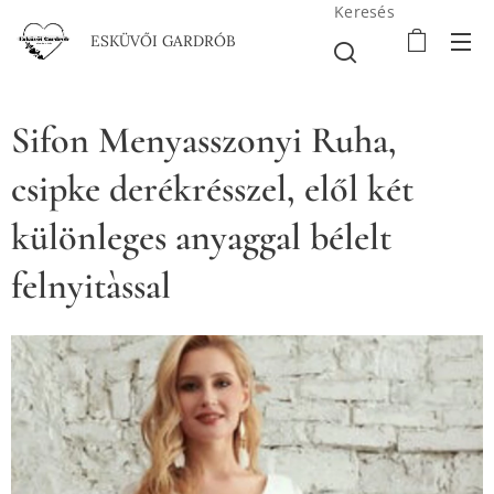
Keresés
ESKÜVŐI GARDRÓB
Sifon Menyasszonyi Ruha,
csipke derékrésszel, elől két
különleges anyaggal bélelt
felnyitàssal