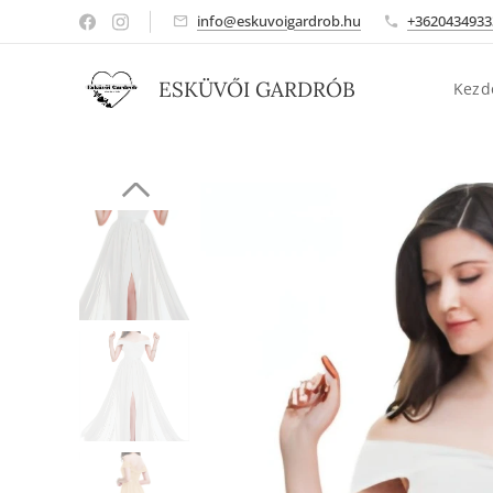
info@eskuvoigardrob.hu
+3620434933
ESKÜVŐI GARDRÓB
Kezd