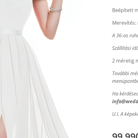
Beépített m
Merevítés: 
A 36-os ruh
Szállítási id
2 méretig 
További mér
menüpontba
Ha kérdésed 
info@wedd
U.I. A képek
99 99