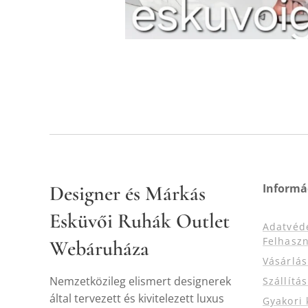
Designer és Márkás
Informá
Esküvői Ruhák Outlet
Adatvéd
Felhaszn
Webáruháza
Vásárlá
Nemzetközileg elismert designerek
Szállítá
által tervezett és kivitelezett luxus
Gyakori 