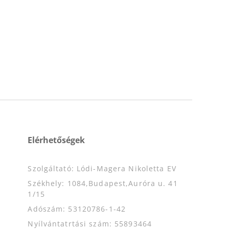
Elérhetőségek
Szolgáltató: Lódi-Magera Nikoletta EV
Székhely: 1084,Budapest,Auróra u. 41
1/15
Adószám: 53120786-1-42
Nyílvántatrtási szám: 55893464