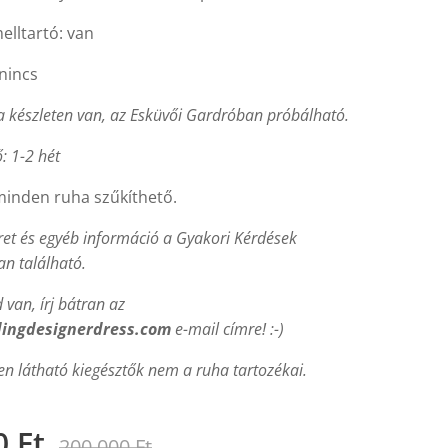
elltartó: van
nincs
a készleten van, az Esküvői Gardróban próbálható.
ő: 1-2 hét
minden ruha szűkíthető.
et és egyéb információ a Gyakori Kérdések
n található.
van, írj bátran az
ingdesignerdress.com
e-mail címre! :-)
en látható kiegésztők nem a ruha tartozékai.
0
Ft
200 000
Ft