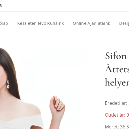
3
őlap
Készleten lévő Ruháink
Online Ajánlataink
Desi
Sifon
Àttet
helyen
Eredeti ár:
Outlet ár: 9
Méret: 36 S