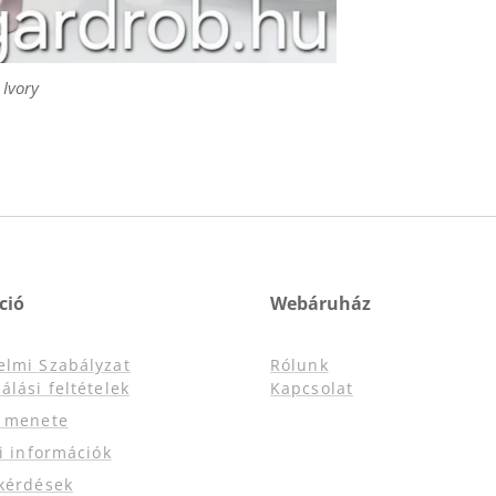
Ivory
ció
Webáruház
elmi Szabályzat
Rólunk
álási feltételek
Kapcsolat
s menete
si információk
kérdések