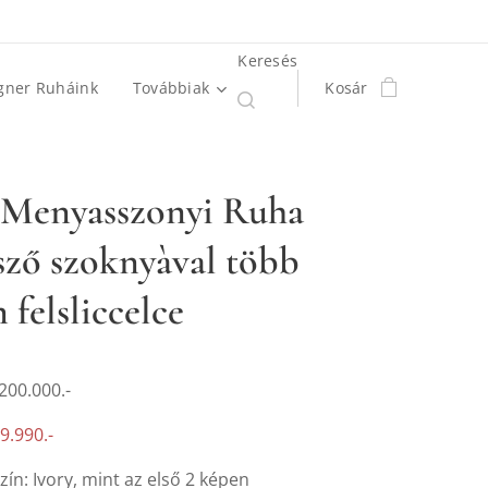
Keresés
gner Ruháink
Továbbiak
Kosár
 Menyasszonyi Ruha
sző szoknyàval több
 felsliccelce
 200.000.-
9.990.-
zín: Ivory, mint az első 2 képen