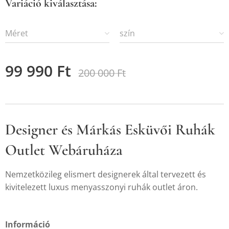
Variáció kiválasztása:
Méret
szín
99 990
Ft
200 000
Ft
Designer és Márkás Esküvői Ruhák
Outlet Webáruháza
Nemzetközileg elismert designerek által tervezett és
kivitelezett luxus menyasszonyi ruhák outlet áron.
Információ