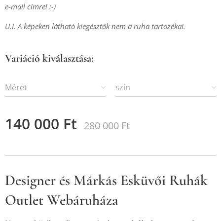
e-mail címre! :-)
U.I. A képeken látható kiegésztők nem a ruha tartozékai.
Variáció kiválasztása:
Méret
szín
140 000
Ft
280 000
Ft
Designer és Márkás Esküvői Ruhák
Outlet Webáruháza