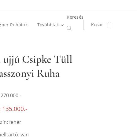
Keresés
gner Ruháink
Továbbiak
Kosár
 ujjú Csipke Tüll
sszonyi Ruha
.270.000.-
: 135.000.-
zín: fehér
elltartó: van