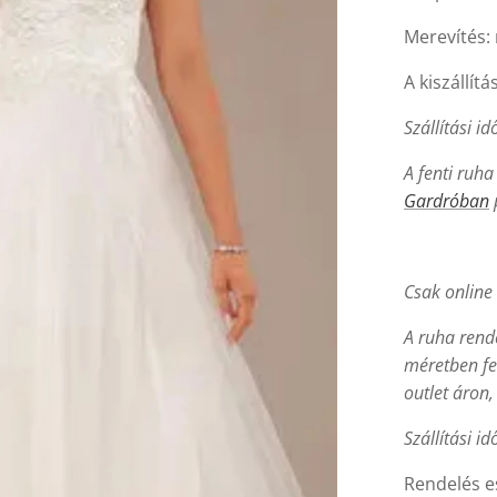
Merevítés: 
A kiszállítá
Szállítási id
A fenti ruh
Gardróban
Csak online 
A ruha rend
méretben fe
outlet áron
Szállítási id
Rendelés es