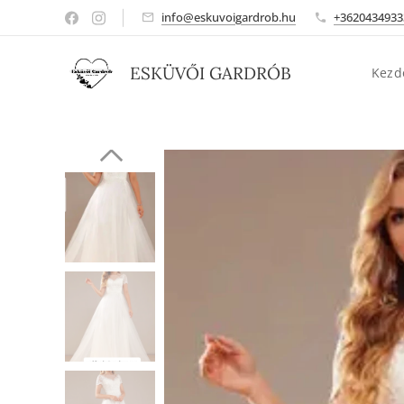
info@eskuvoigardrob.hu
+3620434933
ESKÜVŐI GARDRÓB
Kezd