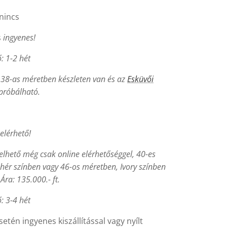
nincs
s
ingyenes!
ő: 1-2 hét
a 38-as méretben készleten van és az
Esküvői
próbálható.
elérhető!
elhető még csak online elérhetőséggel, 40-es
hér színben vagy 46-os méretben, Ivory színben
,
Ára: 135.000.- ft.
ő: 3-4 hét
etén ingyenes kiszállítással vagy nyílt