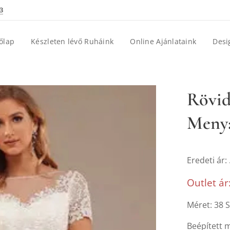
3
őlap
Készleten lévő Ruháink
Online Ajánlataink
Desi
Rövid
Menya
Eredeti ár: 
Outlet ár
Méret: 38 S
Beépített m