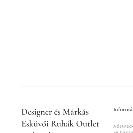
Designer és Márkás
Informá
Esküvői Ruhák Outlet
Adatvéd
Felhaszn