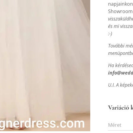
napjainkon
Showroom
visszaküldh
és mi vissz
:-)
További mér
menüpontba
Ha kérdésed 
info@wedd
U.I. A képek
Variáció k
Méret