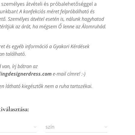
 személyes átvételi és próbalehetőséggel a
unkban!
A konfekciós méret felpróbálható és
ető. Személyes átvétel esetén is, nálunk hagyhatod
atérítjük az árát, ha mégsem Ő lenne az Álomruhád.
et és egyéb információ a Gyakori Kérdések
n található.
van, írj bátran az
ingdesignerdress.com
e-mail címre! :-)
en látható kiegésztők nem a ruha tartozékai.
iválasztása:
szín