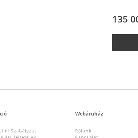
135 0
ció
Webáruház
elmi Szabályzat
Rólunk
álási feltételek
Kapcsolat