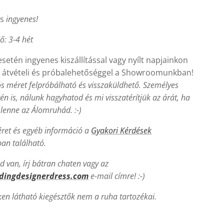
ás
ingyenes!
dő: 3-4 hét
setén ingyenes kiszállítással vagy nyílt napjainkon
 átvételi és próbalehetőséggel a Showroomunkban!
ós méret felpróbálható és visszaküldhető. Személyes
tén is, nálunk hagyhatod és mi visszatérítjük az árát, ha
enne az Álomruhád. :-)
ret és egyéb információ a
Gyakori Kérdések
n található.
 van, írj bátran chaten vagy az
dingdesignerdress.com
e-mail címre! :-)
ken látható kiegésztők nem a ruha tartozékai.