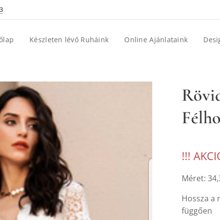
3
őlap
Készleten lévő Ruháink
Online Ajánlataink
Desi
Rövid
Félh
!!! AKCI
Méret: 34,
Hossza a n
függően