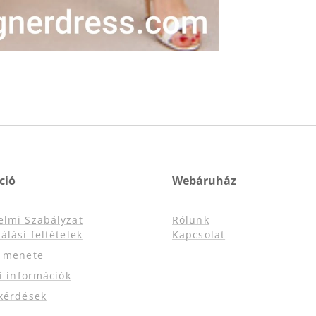
ció
Webáruház
elmi Szabályzat
Rólunk
álási feltételek
Kapcsolat
s menete
si információk
kérdések