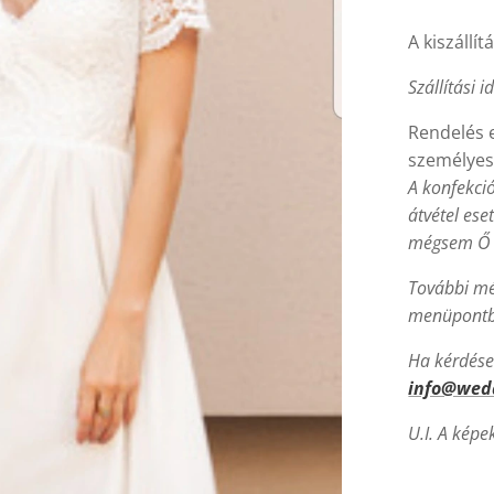
A kiszállít
Szállítási i
Rendelés e
személyes
A konfekci
átvétel ese
mégsem Ő l
További mé
menüpontba
Ha kérdésed
info@wed
U.I. A képe