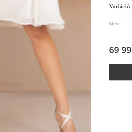
Variáció 
Méret
69 99