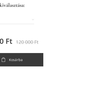
kiválasztása:
0
Ft
120 000
Ft
Kosárba