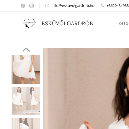
info@eskuvoigardrob.hu
+3620434933
ESKÜVŐI GARDRÓB
Kezd