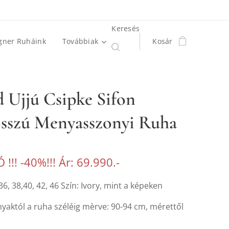
Keresés
gner Ruháink
Továbbiak
Kosár
 Ujjú Csipke Sifon
osszú Menyasszonyi Ruha
Ó !!! -40%!!! Ár: 69.990.-
36, 38,40, 42, 46 Szín: Ivory, mint a képeken
yaktól a ruha széléig mèrve: 90-94 cm, mérettől