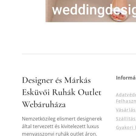
Designer és Márkás
Informá
Esküvői Ruhák Outlet
Adatvéd
Felhaszn
Webáruháza
Vásárlá
Nemzetközileg elismert designerek
Szállítá
által tervezett és kivitelezett luxus
Gyakori 
menyasszonyi ruhák outlet áron.