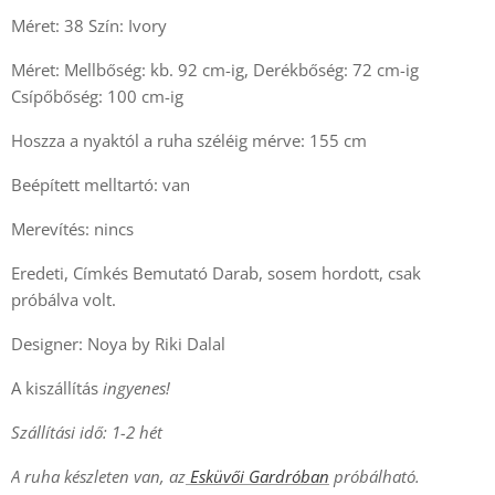
Méret: 38 Szín: Ivory
Méret: Mellbőség: kb. 92 cm-ig, Derékbőség: 72 cm-ig
Csípőbőség: 100 cm-ig
Hoszza a nyaktól a ruha széléig mérve: 155 cm
Beépített melltartó: van
Merevítés: nincs
Eredeti, Címkés Bemutató Darab, sosem hordott, csak
próbálva volt.
Designer: Noya by Riki Dalal
A kiszállítás
ingyenes!
Szállítási idő: 1-2 hét
A ruha készleten van, az
Esküvői Gardróban
próbálható.