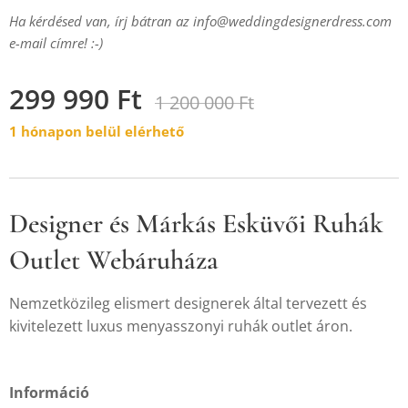
Ha kérdésed van, írj bátran az info@weddingdesignerdress.com
e-mail címre! :-)
299 990
Ft
1 200 000
Ft
1 hónapon belül elérhető
Designer és Márkás Esküvői Ruhák
Outlet Webáruháza
Nemzetközileg elismert designerek által tervezett és
kivitelezett luxus menyasszonyi ruhák outlet áron.
Információ