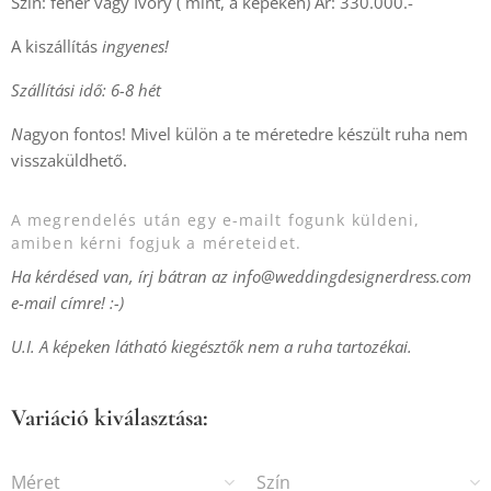
Szín: fehér vagy Ivory ( mint, a képeken) Ár: 330.000.-
A kiszállítás
ingyenes!
Szállítási idő: 6-8 hét
N
agyon fontos! Mivel külön a te méretedre készült ruha nem
visszaküldhető.
A megrendelés után egy e-mailt fogunk küldeni,
amiben kérni fogjuk a méreteidet.
Ha kérdésed van, írj bátran az info@weddingdesignerdress.com
e-mail címre! :-)
U.I. A képeken látható kiegésztők nem a ruha tartozékai.
Variáció kiválasztása:
Méret
Szín