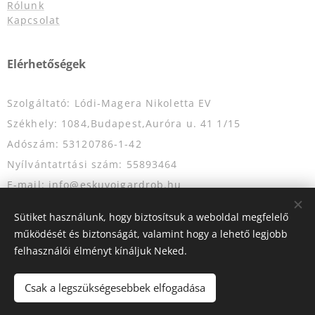
Rólunk
Kapcsolat
Elérhetőségek
Szolgáltató: Lódi-Magera Nikoletta EV
Székhely: 1084,Budapest,Auróra u. 41 1/15
Adószám: 53120786-1-42
Nyílvántatrtási szám: 55893464
E-mail: info@eskuvoigardrob.hu
Telefonszám: +36204349333
Sütiket használunk, hogy biztosítsuk a weboldal megfelelő
működését és biztonságát, valamint hogy a lehető legjobb
felhasználói élményt kínáljuk Neked.
Az oldalt a
Webnode
működteti
Sütik
Csak a legszükségesebbek elfogadása