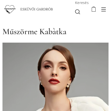
Keresés
ESKÜVŐI GARDRÓB
Műszörme Kabàtka