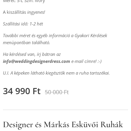
Méret: S-L Szín: Ivory
A kiszállítás
ingyenes!
Szállítási idő: 1-2 hét
További méret és egyéb információ a Gyakori Kérdések
menüpontban található.
Ha kérdésed van, írj bátran az
info@weddingdesignerdress.com
e-mail címre! :-)
U.I. A képeken látható kiegésztők nem a ruha tartozékai.
34 990
Ft
50 000
Ft
Designer és Márkás Esküvői Ruhák