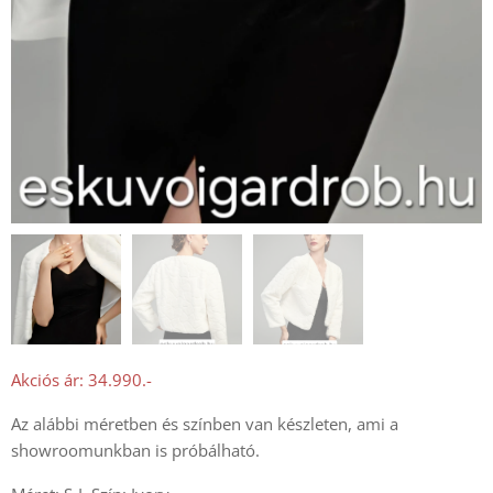
Akciós ár: 34.990.-
Az alábbi méretben és színben van készleten, ami a
showroomunkban is próbálható.