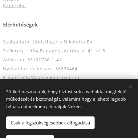
Kapcsolat
Elérhetőségek
Szolgáltató: Lódi-Magera Nikoletta EV
Székhely: 1084,Budapest,Auróra u. 41 1/15
Adószám: 53120786-1-42
Nyílvántatrtási szám: 55893464
E-mail: info@eskuvoigardrob.hu
Telefonszám: +36204349333
Sütiket használunk, hogy biztosítsuk a weboldal megfelelő
működését és biztonságát, valamint hogy a lehető legjobb
felhasználói élményt kínáljuk Neked.
Az oldalt a
Webnode
működteti
Sütik
Csak a legszükségesebbek elfogadása