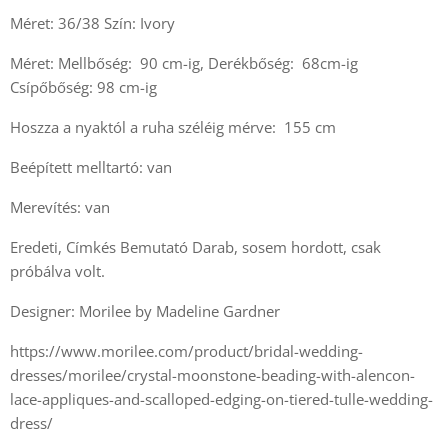
Méret: 36/38 Szín: Ivory
Méret: Mellbőség: 90 cm-ig, Derékbőség: 68cm-ig
Csípőbőség: 98 cm-ig
Hoszza a nyaktól a ruha széléig mérve: 155 cm
Beépített melltartó: van
Merevítés: van
Eredeti, Címkés Bemutató Darab, sosem hordott, csak
próbálva volt.
Designer: Morilee by Madeline Gardner
https://www.morilee.com/product/bridal-wedding-
dresses/morilee/crystal-moonstone-beading-with-alencon-
lace-appliques-and-scalloped-edging-on-tiered-tulle-wedding-
dress/