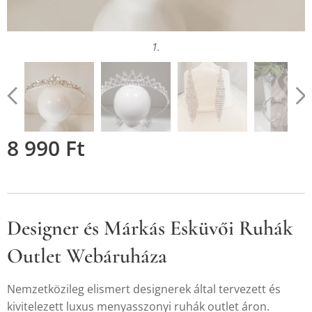
1.
2.
3.
8 990
Ft
4.
Designer és Márkás Esküvői Ruhák
Outlet Webáruháza
Nemzetközileg elismert designerek által tervezett és
kivitelezett luxus menyasszonyi ruhák outlet áron.