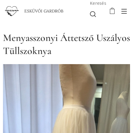
Keresés
ESKÜVŐI GARDRÓB
Menyasszonyi Áttetsző Uszályos
Tüllszoknya