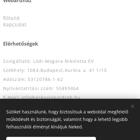
Webáruház
Rólunk
Kapcsolat
Elérhetőségek
Szolgáltató: Lódi-Magera Nikoletta EV
Székhely: 1084,Budapest,Auróra u. 41 1/15
Adószám: 53120786-1-42
Nyílvántatrtási szám: 55893464
E-mail: info@eskuvoigardrob.hu
Telefonszám: +36204349333
Sütiket használunk, hogy biztosítsuk a weboldal megfelelő
működését és biztonságát, valamint hogy a lehető legjobb
felhasználói élményt kínáljuk Neked.