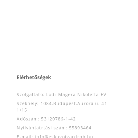
Elérhetőségek
Szolgáltató: Lódi-Magera Nikoletta EV
Székhely: 1084,Budapest,Auróra u. 41
1/15
Adószám: 53120786-1-42
Nyílvántatrtási szám: 55893464
E-mail: info@eskuvoigardrob.hu