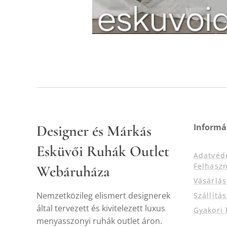
Designer és Márkás
Informá
Esküvői Ruhák Outlet
Adatvéd
Felhaszn
Webáruháza
Vásárlá
Nemzetközileg elismert designerek
Szállítá
által tervezett és kivitelezett luxus
Gyakori 
menyasszonyi ruhák outlet áron.