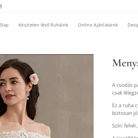
3
őlap
Készleten lévő Ruháink
Online Ajánlataink
Desi
Menya
A csodás p
csak lélegz
Ez a ruha c
biztosan jó
Szín: fehér