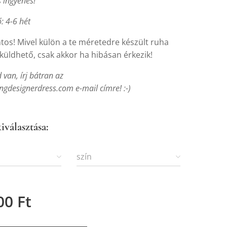
s
ingyenes!
ő: 4-6 hét
tos! Mivel külön a te méretedre készült ruha
küldhető, csak akkor ha hibásan érkezik!
van, írj bátran az
gdesignerdress.com e-mail címre! :-)
iválasztása:
szín
00
Ft