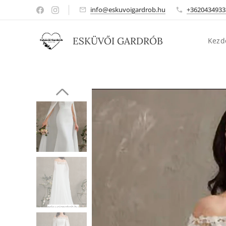
info@eskuvoigardrob.hu
+3620434933
ESKÜVŐI GARDRÓB
Kezd