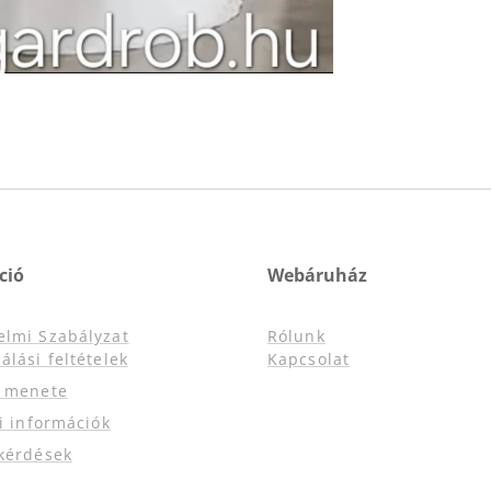
ció
Webáruház
elmi Szabályzat
Rólunk
álási feltételek
Kapcsolat
s menete
si információk
kérdések