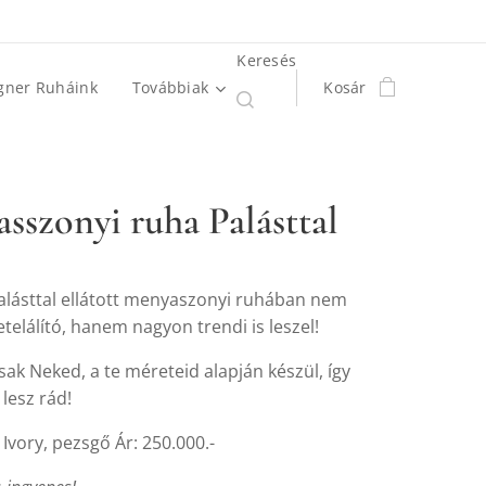
Keresés
gner Ruháink
Továbbiak
Kosár
sszonyi ruha Palásttal
alásttal ellátott menyaszonyi ruhában nem
etelálító, hanem nagyon trendi is leszel!
sak Neked, a te méreteid alapján készül, így
 lesz rád!
, Ivory, pezsgő Ár: 250.000.-