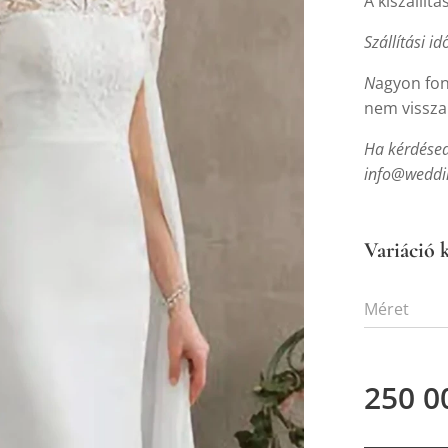
A kiszállítá
Szállítási id
N
agyon fon
nem vissza
Ha kérdésed 
info@weddin
Variáció k
Méret
250 0