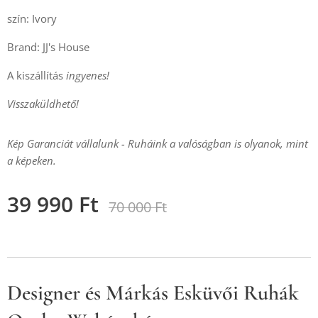
szín: Ivory
Brand: JJ's House
A kiszállítás
ingyenes!
Visszaküldhető!
Kép Garanciát vállalunk - Ruháink a valóságban is olyanok, mint
a képeken.
39 990
Ft
70 000
Ft
Designer és Márkás Esküvői Ruhák