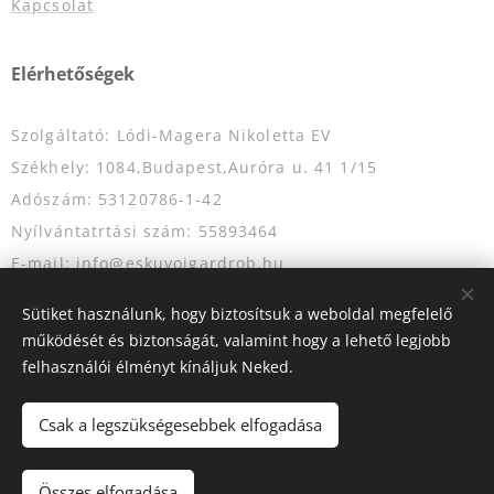
Kapcsolat
Elérhetőségek
Szolgáltató: Lódi-Magera Nikoletta EV
Székhely: 1084,Budapest,Auróra u. 41 1/15
Adószám: 53120786-1-42
Nyílvántatrtási szám: 55893464
E-mail: info@eskuvoigardrob.hu
Telefonszám: +36204349333
Sütiket használunk, hogy biztosítsuk a weboldal megfelelő
működését és biztonságát, valamint hogy a lehető legjobb
felhasználói élményt kínáljuk Neked.
Az oldalt a
Webnode
működteti
Sütik
Csak a legszükségesebbek elfogadása
Kosárba
Összes elfogadása