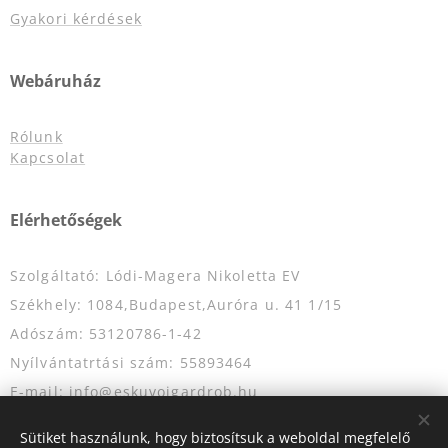
Gyakori kérdések
Webáruház
Rólunk
Kapcsolat
Elérhetőségek
Szolgáltató: Lódi-Magera Nikoletta EV
Székhely: 1084,Budapest,Auróra u. 41 1/15
Adószám: 53120786-1-42
Nyílvántatrtási szám: 55893464
E-mail: info@eskuvoigardrob.hu
Telefonszám: +36204349333
Sütiket használunk, hogy biztosítsuk a weboldal megfelelő