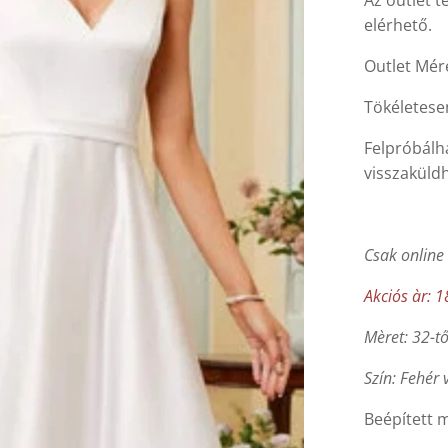
Az outlet t
elérhető.
Outlet Mére
Tökéletese
Felpróbálha
visszaküld
Csak online
Akciós àr: 1
Mèret: 32-tő
Szín: Fehér 
Beépített m