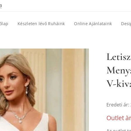
3
őlap
Készleten lévő Ruháink
Online Ajánlataink
Desi
Letis
Menya
V-kiv
Eredeti ár:
Outlet à