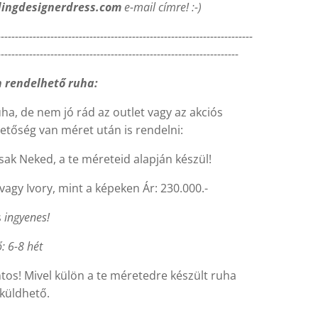
ingdesignerdress.com
e-mail címre! :-)
------------------------------------------------------------------------
--------------------------------------------------------------------
 rendelhető ruha:
uha, de nem jó rád az outlet vagy az akciós
etőség van méret után is rendelni:
sak Neked, a te méreteid alapján készül!
 vagy Ivory, mint a képeken Ár: 230.000.-
s
ingyenes!
ő: 6-8 hét
tos! Mivel külön a te méretedre készült ruha
küldhető.