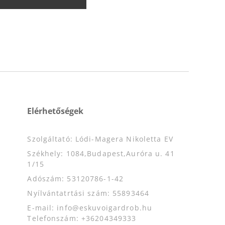
Elérhetőségek
Szolgáltató: Lódi-Magera Nikoletta EV
Székhely: 1084,Budapest,Auróra u. 41
1/15
Adószám: 53120786-1-42
Nyílvántatrtási szám: 55893464
E-mail: info@eskuvoigardrob.hu
Telefonszám: +36204349333