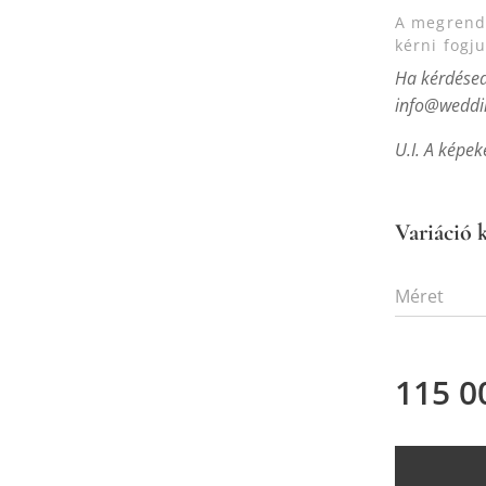
A megrende
kérni fogj
Ha kérdésed 
info@weddin
U.I. A képek
Variáció k
Méret
115 0