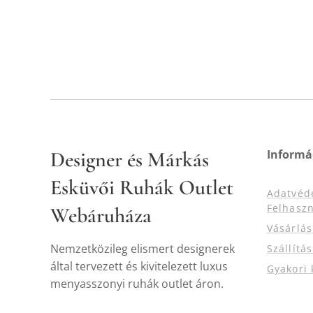
Designer és Márkás
Informá
Esküvői Ruhák Outlet
Adatvéd
Felhaszn
Webáruháza
Vásárlá
Nemzetközileg elismert designerek
Szállítá
által tervezett és kivitelezett luxus
Gyakori 
menyasszonyi ruhák outlet áron.