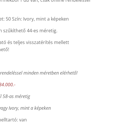
ermékből 1 db van, csak online rendeléssel
t: 50 Szín: Ivory, mint a képeken
n szűkíthető 44-es méretig.
tó és teljes visszatérítés mellett
hető!
 rendeléssel minden méretben elérhető!
84.000.-
l 58-as méretig
vagy Ivory, mint a képeken
elltartó: van