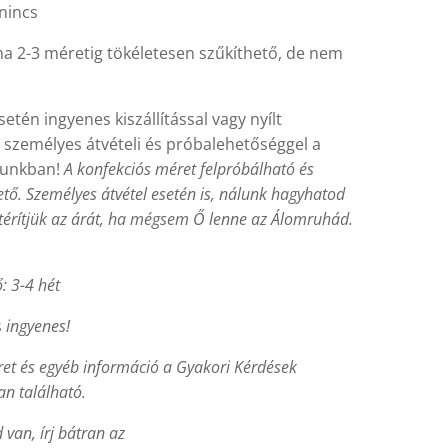
nincs
a 2-3 méretig tökéletesen szűkíthető, de nem
etén ingyenes kiszállítással vagy nyílt
 személyes átvételi és próbalehetőséggel a
unkban!
A konfekciós méret felpróbálható és
ető. Személyes átvétel esetén is, nálunk hagyhatod
atérítjük az árát, ha mégsem Ő lenne az Álomruhád.
ő: 3-4 hét
s
ingyenes!
et és egyéb információ a Gyakori Kérdések
n található.
van, írj bátran az