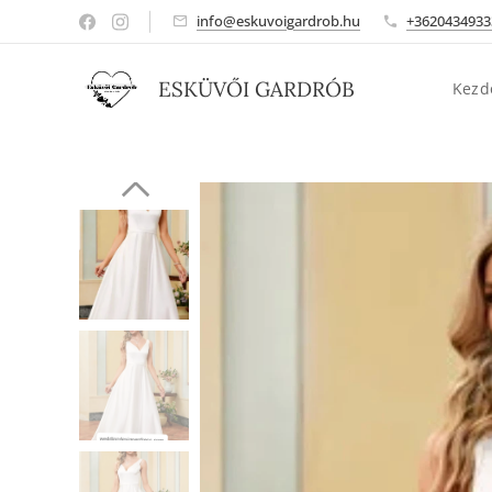
info@eskuvoigardrob.hu
+3620434933
ESKÜVŐI GARDRÓB
Kezd