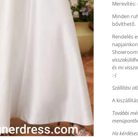
Merevítés: 
Minden ruh
bővíthető.
Rendelés es
napjainkon
Showroom
visszaküldh
és mi vissz
:-)
Szállítási id
A kiszállítá
További mér
menüpontba
Ha kérdésed 