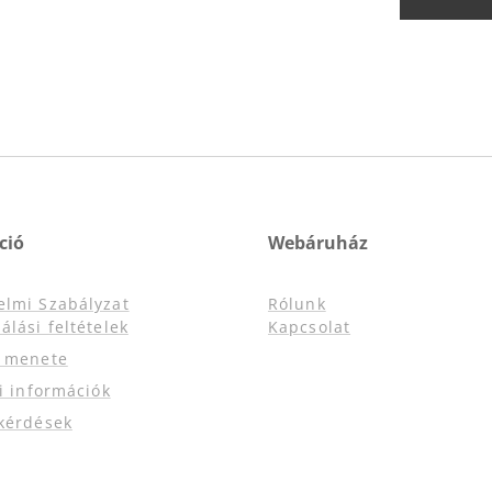
ció
Webáruház
elmi Szabályzat
Rólunk
álási feltételek
Kapcsolat
s menete
si információk
kérdések