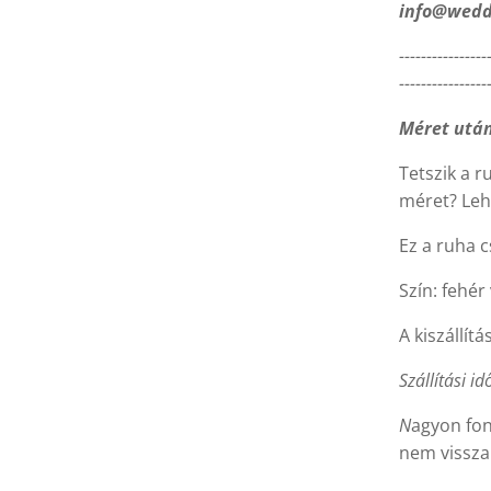
info@wedd
----------------
----------------
Méret után
Tetszik a r
méret? Leh
Ez a ruha c
Szín: fehér
A kiszállítá
Szállítási id
N
agyon fon
nem vissza