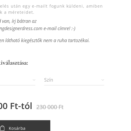
lés után egy e-mailt fogunk küldeni, amiben
uk a méreteidet.
van, írj bátran az
gdesignerdress.com e-mail címre! :-)
en látható kiegésztők nem a ruha tartozékai.
iválasztása:
Szín
00
Ft
-tól
230 000
Ft
Kosárba