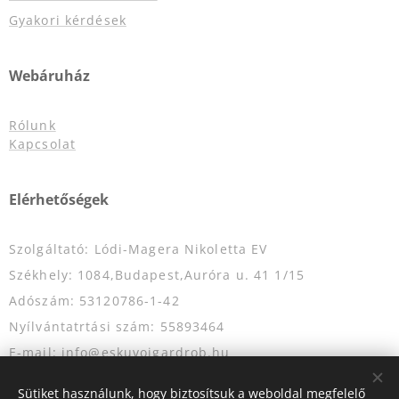
Gyakori kérdések
Webáruház
Rólunk
Kapcsolat
Elérhetőségek
Szolgáltató: Lódi-Magera Nikoletta EV
Székhely: 1084,Budapest,Auróra u. 41 1/15
Adószám: 53120786-1-42
Nyílvántatrtási szám: 55893464
E-mail: info@eskuvoigardrob.hu
Telefonszám: +36204349333
Sütiket használunk, hogy biztosítsuk a weboldal megfelelő