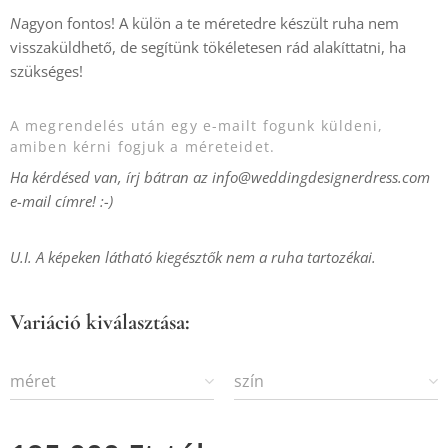
N
agyon fontos! A külön a te méretedre készült ruha nem
visszaküldhető, de segítünk tökéletesen rád alakíttatni, ha
szükséges!
A megrendelés után egy e-mailt fogunk küldeni,
amiben kérni fogjuk a méreteidet.
Ha kérdésed van, írj bátran az info@weddingdesignerdress.com
e-mail címre! :-)
U.I. A képeken látható kiegésztők nem a ruha tartozékai.
Variáció kiválasztása:
méret
szín