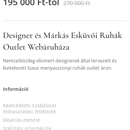
195 000
Ft
-tól
270 000
Ft
Designer és Márkás Esküvői Ruhák
Outlet Webáruháza
Nemzetközileg elismert designerek által tervezett és
kivitelezett luxus menyasszonyi ruhák outlet áron.
Információ
Adatvédelmi Szabályzat
Felhasználási feltételek
Vásárlás menete
Szállítási információk