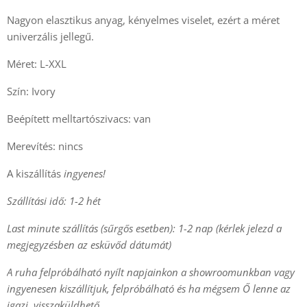
Nagyon elasztikus anyag, kényelmes viselet, ezért a méret
univerzális jellegű.
Méret: L-XXL
Szín: Ivory
Beépített melltartószivacs: van
Merevítés: nincs
A kiszállítás
ingyenes!
Szállítási idő: 1-2 hét
Last minute szállítás (sűrgős esetben): 1-2 nap (kérlek jelezd a
megjegyzésben az esküvőd dátumát)
A ruha felpróbálható nyílt napjainkon a showroomunkban vagy
ingyenesen kiszállítjuk, felpróbálható és ha mégsem Ő lenne az
igazi, visszaküldhető.