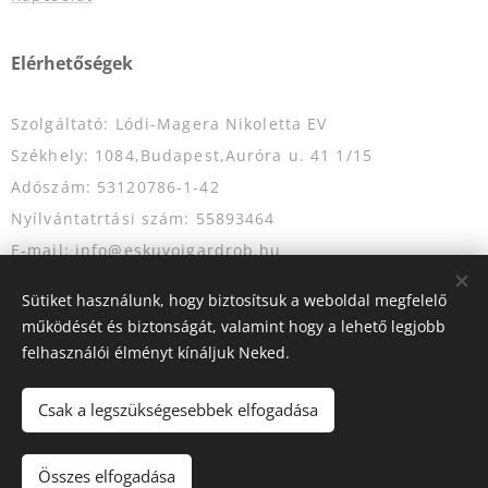
Elérhetőségek
Szolgáltató: Lódi-Magera Nikoletta EV
Székhely: 1084,Budapest,Auróra u. 41 1/15
Adószám: 53120786-1-42
Nyílvántatrtási szám: 55893464
E-mail: info@eskuvoigardrob.hu
Telefonszám: +36204349333
Sütiket használunk, hogy biztosítsuk a weboldal megfelelő
működését és biztonságát, valamint hogy a lehető legjobb
felhasználói élményt kínáljuk Neked.
Az oldalt a
Webnode
működteti
Sütik
Csak a legszükségesebbek elfogadása
Kosárba
Összes elfogadása