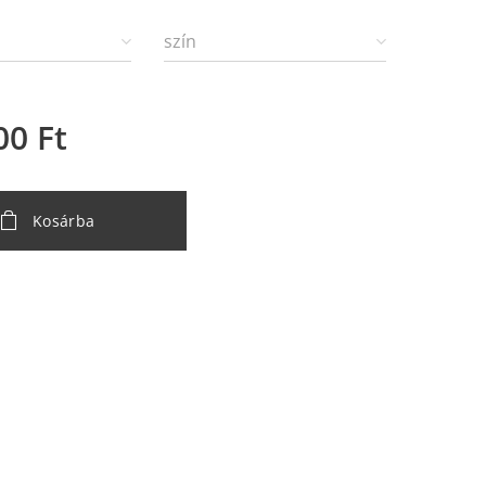
szín
00
Ft
Kosárba