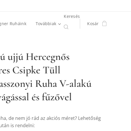
Keresés
gner Ruháink
Továbbiak
Kosár
ú ujjú Hercegnős
res Csipke Tüll
sszonyi Ruha V-alakú
ágással és fűzővel
ruha, de nem jó rád az akciós méret? Lehetőség
tán is rendelni: