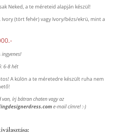
sak Neked, a te méreteid alapján készül!
, Ivory (tört fehér) vagy Ivory/bézs/ekrü, mint a
000.-
s
ingyenes!
ő: 6-8 hét
tos! A külön a te méretedre készült ruha nem
hető!
 van, írj bátran chaten vagy az
ingdesignerdress.com
e-mail címre! :-)
iválasztása: