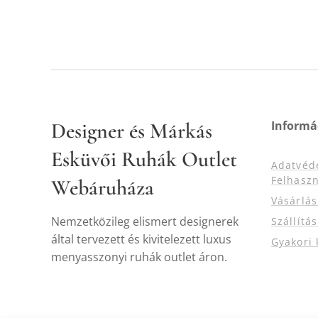
Designer és Márkás
Informá
Esküvői Ruhák Outlet
Adatvéd
Felhaszn
Webáruháza
Vásárlá
Nemzetközileg elismert designerek
Szállítá
által tervezett és kivitelezett luxus
Gyakori 
menyasszonyi ruhák outlet áron.