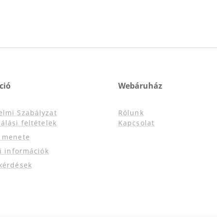
ció
Webáruház
elmi Szabályzat
Rólunk
álási feltételek
Kapcsolat
s menete
si információk
kérdések