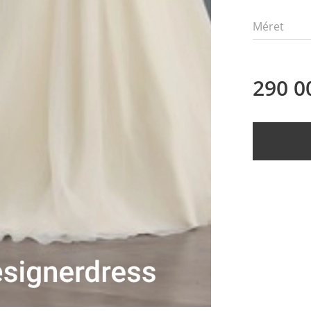
Méret
290 0