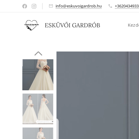
info@eskuvoigardrob.hu
+3620434933
ESKÜVŐI GARDRÓB
Kezd