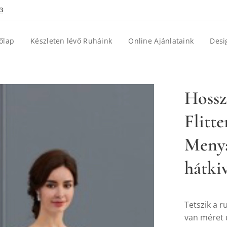
3
őlap
Készleten lévő Ruháink
Online Ajánlataink
Desi
Hossz
Flitte
Menya
hátkiv
Tetszik a 
van méret u