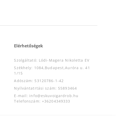
Elérhetőségek
Szolgáltató: Lódi-Magera Nikoletta EV
Székhely: 1084,Budapest,Auróra u. 41
1/15
Adószám: 53120786-1-42
Nyílvántatrtási szám: 55893464
E-mail: info@eskuvoigardrob.hu
Telefonszám: +36204349333