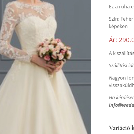
Ez a ruha c
Szín: Fehér
képeken
Ár: 290.
A kiszállítá
Szállítási id
N
agyon fon
visszaküld
Ha kérdésed
info@wedd
Variáció k