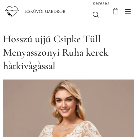
Keresés
ESKÜVŐI GARDRÓB
Hosszú ujjú Csipke Tüll
Menyasszonyi Ruha kerek
hàtkivàgàssal