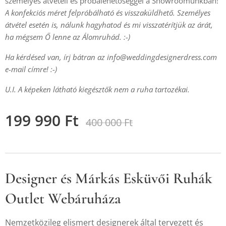
személyes átvételi és próbalehetőséggel a Showroomunkban!
A konfekciós méret felpróbálható és visszaküldhető. Személyes
átvétel esetén is, nálunk hagyhatod és mi visszatérítjük az árát,
ha mégsem Ő lenne az Álomruhád. :-)
Ha kérdésed van, írj bátran az
info@weddingdesignerdress.com
e-mail címre! :-)
U.I. A képeken látható kiegésztők nem a ruha tartozékai.
199 990
Ft
400 000
Ft
Designer és Márkás Esküvői Ruhák
Outlet Webáruháza
Nemzetközileg elismert designerek által tervezett és