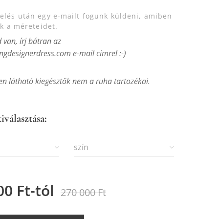
lés után egy e-mailt fogunk küldeni, amiben
uk a méreteidet.
van, írj bátran az
gdesignerdress.com e-mail címre! :-)
en látható kiegésztők nem a ruha tartozékai.
iválasztása:
szín
00
Ft
-tól
270 000
Ft