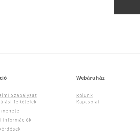
ció
Webáruház
elmi Szabályzat
Rólunk
álási feltételek
Kapcsolat
s menete
si információk
kérdések