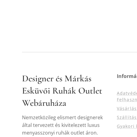
Designer és Márkás
Informá
Esküvői Ruhák Outlet
Adatvéd
Felhaszn
Webáruháza
Vásárlá
Nemzetközileg elismert designerek
Szállítá
által tervezett és kivitelezett luxus
Gyakori 
menyasszonyi ruhák outlet áron.