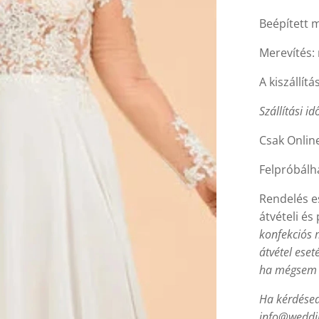
Beépített m
Merevítés: 
A kiszállítá
Szállítási id
Csak Online
Felpróbálh
Rendelés es
átvételi é
konfekciós 
átvétel eset
ha mégsem Ő
Ha kérdésed 
info@weddin