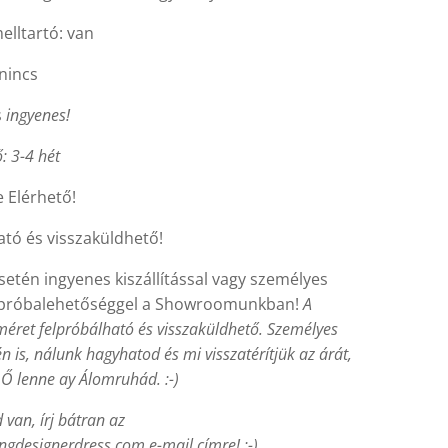
elltartó: van
nincs
s
ingyenes!
ő: 3-4 hét
 Elérhető!
ató és visszaküldhető!
etén ingyenes kiszállítással vagy személyes
s próbalehetőséggel a Showroomunkban!
A
méret felpróbálható és visszaküldhető. Személyes
én is, nálunk hagyhatod és mi visszatérítjük az árát,
 lenne ay Álomruhád. :-)
van, írj bátran az
gdesignerdress.com e-mail címre! :-)