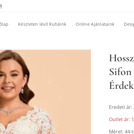
3
őlap
Készleten lévő Ruháink
Online Ajánlataink
Desi
Hossz
Sifon
Érdek
Eredeti ár:
Outlet ár: 
Méret: 44-t