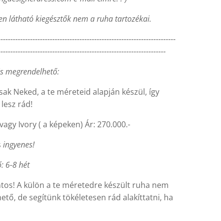
en látható kiegésztők nem a ruha tartozékai.
------------------------------------------------------------------------
--------------------------------------------------------------------
is megrendelhető:
sak Neked, a te méreteid alapján készül, így
 lesz rád!
 vagy Ivory ( a képeken) Ár: 270.000.-
s
ingyenes!
ő: 6-8 hét
tos! A külön a te méretedre készült ruha nem
ető, de segítünk tökéletesen rád alakíttatni, ha