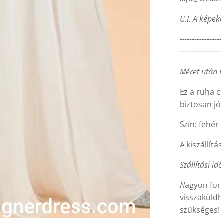
U.I. A képek
----------------
----------------
Méret után 
Ez a ruha c
biztosan jó
Szín: fehér
A kiszállítá
Szállítási id
N
agyon fon
visszaküldh
szükséges!