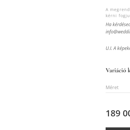
A megrende
kérni fogj
Ha kérdésed 
info@weddin
U.I. A képek
Variáció k
Méret
189 0