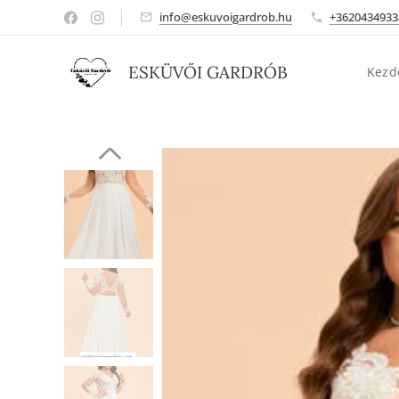
info@eskuvoigardrob.hu
+3620434933
ESKÜVŐI GARDRÓB
Kezd