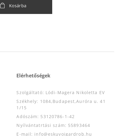
Kosárba
Elérhetőségek
Szolgáltató: Lódi-Magera Nikoletta EV
Székhely: 1084,Budapest,Auróra u. 41
1/15
Adószám: 53120786-1-42
Nyílvántatrtási szám: 55893464
E-mail: info@eskuvoigardrob.hu