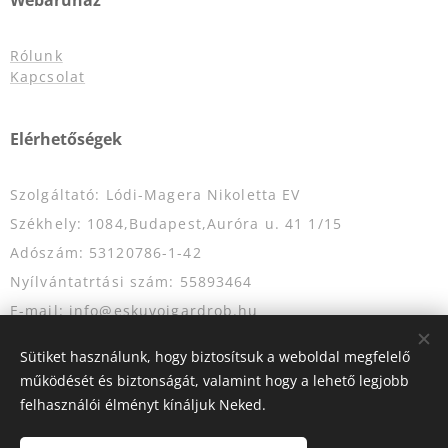
Webáruház
Rólunk
Kapcsolat
Elérhetőségek
Szolgáltató: Lódi-Magera Nikoletta EV
Székhely: 1084,Budapest,Auróra u. 41 1/15
Adószám: 53120786-1-42
Nyílvántatrtási szám: 55893464
E-mail: info@eskuvoigardrob.hu
Telefonszám: +36204349333
Sütiket használunk, hogy biztosítsuk a weboldal megfelelő
működését és biztonságát, valamint hogy a lehető legjobb
felhasználói élményt kínáljuk Neked.