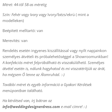
Mèret: 44-től 58-as mèretig
Szín: Fehér vagy Ivory vagy
Ivory/bézs/ekrü ( mint a
modelleken)
Beépített melltartó: van
Merevítés: van
Rendelés esetén ingyenes kiszállítással vagy nyílt napjainkon
személyes átvételi és próbalehetőséggel a Showroomunkban!
A konfekciós méret felpróbálható és visszaküldhető. Személyes
átvétel esetén is, nálunk hagyhatod és mi visszatérítjük az árát,
ha mégsem Ő lenne az Álomruhád. :-)
További méret és egyéb információ a Gyakori Kérdések
menüpontban található.
Ha kérdésed van, írj bátran az
info@weddingdesignerdress.com
e-mail címre! :-)