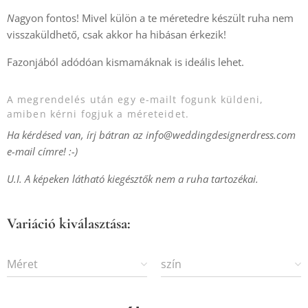
N
agyon fontos! Mivel külön a te méretedre készült ruha nem
visszaküldhető, csak akkor ha hibásan érkezik!
Fazonjából adódóan kismamáknak is ideális lehet.
A megrendelés után egy e-mailt fogunk küldeni,
amiben kérni fogjuk a méreteidet.
Ha kérdésed van, írj bátran az info@weddingdesignerdress.com
e-mail címre! :-)
U.I. A képeken látható kiegésztők nem a ruha tartozékai.
Variáció kiválasztása:
Méret
szín