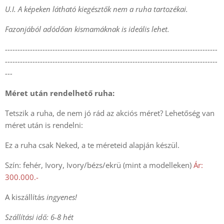
U.I. A képeken látható kiegésztők nem a ruha tartozékai.
Fazonjából adódőan kismamáknak is ideális lehet.
-------------------------------------------------------------------------------------
-------------------------------------------------------------------------------------
---
Méret után rendelhető ruha:
Tetszik a ruha, de nem jó rád az akciós méret? Lehetőség van
méret után is rendelni:
Ez a ruha csak Neked, a te méreteid alapján készül.
Szín: fehér, Ivory, Ivory/bézs/ekrü (mint a modelleken)
Ár:
300.000.-
A kiszállítás
ingyenes!
Szállítási idő: 6-8 hét