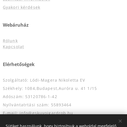
Gyakori kérdések
Webáruház
Rólunk
Kapcsolat
Elérhetőségek
Szolgáltató: Lódi-Magera Nikoletta EV
Székhely: 1084,Budapest,Auróra u. 41 1/15
Adószám: 53120786-1-42
Nyílvántatrtási szám: 55893464
E-mail: info@eskuvoigardrob.hu
Telefonszám: +36204349333
Sütiket használunk, hogy biztosítsuk a weboldal megfelelő