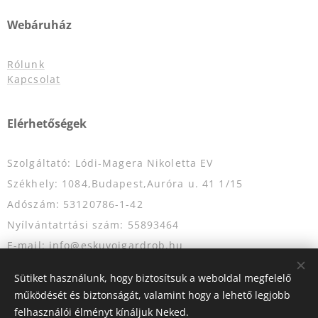
Webáruház
Rólunk
Kapcsolat
Elérhetőségek
Szolgáltató: Lódi-Magera Nikoletta EV
Székhely: 1084,Budapest,Auróra u. 41 1/15
Adószám: 53120786-1-42
Nyílvántatrtási szám: 55893464
E-mail: info@eskuvoigardrob.hu
Telefonszám: +36204349333
Sütiket használunk, hogy biztosítsuk a weboldal megfelelő
működését és biztonságát, valamint hogy a lehető legjobb
felhasználói élményt kínáljuk Neked.