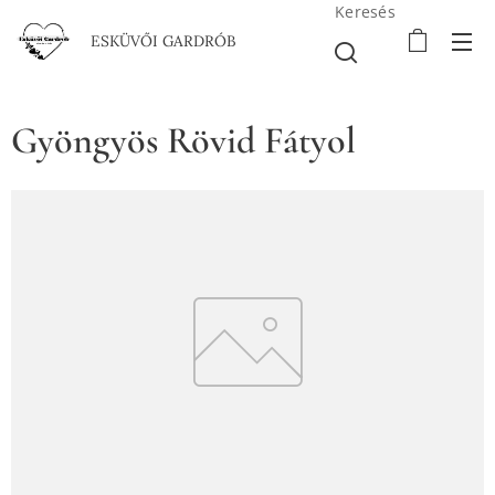
Keresés
ESKÜVŐI GARDRÓB
Gyöngyös Rövid Fátyol