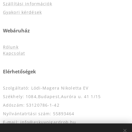
Szállítási információk
Gyakori kérdések
Webáruház
Rólunk
Kapcsolat
Elérhetőségek
Szolgáltató: Lódi-Magera Nikoletta EV
Székhely: 1084,Budapest,Auróra u. 41 1/15
Adószám: 53120786-1-42
Nyílvántatrtási szám: 55893464
E-mail: info@eskuvoigardrob.hu
Telefonszám: +36204349333