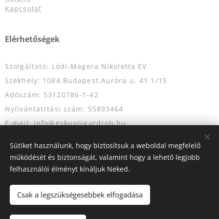
Kapcsolat
Elérhetőségek
Szolgáltató: Lódi-Magera Nikoletta EV
Székhely: 1084,Budapest,Auróra u. 41 1/15
Adószám: 53120786-1-42
Nyílvántatrtási szám: 55893464
E-mail: info@eskuvoigardrob.hu
Telefonszám: +36204349333
Sütiket használunk, hogy biztosítsuk a weboldal megfelelő
működését és biztonságát, valamint hogy a lehető legjobb
felhasználói élményt kínáljuk Neked.
Az oldalt a
Webnode
működteti
Sütik
Csak a legszükségesebbek elfogadása