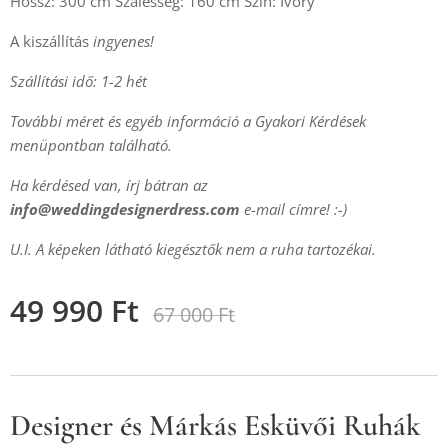
Hossz: 300 cm Szálesség: 160 cm Szín: Ivory
A kiszállítás
ingyenes!
Szállítási idő: 1-2 hét
További méret és egyéb információ a Gyakori Kérdések
menüpontban található.
Ha kérdésed van, írj bátran az
info@weddingdesignerdress.com
e-mail címre! :-)
U.I. A képeken látható kiegésztők nem a ruha tartozékai.
49 990
Ft
67 000
Ft
Designer és Márkás Esküvői Ruhák