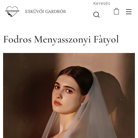
Keresés
ESKÜVŐI GARDRÓB
Fodros Menyasszonyi Fàtyol