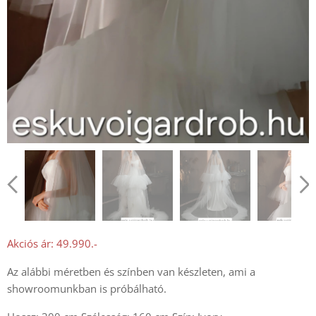
Akciós ár: 49.990.-
Az alábbi méretben és színben van készleten, ami a
showroomunkban is próbálható.