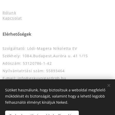
Rólunk
Kapcsolat
Elérhetőségek
Szolgáltató: Lódi-Magera Nikoletta EV
Székhely: 1084,Budapest,Auróra u. 41 1/15
Adószám: 53120786-1-42
Nyílvántatrtási szám: 55893464
E-mail: info@eskuvoigardrob.hu
Telefonszám: +36204349333
Sütiket használunk, hogy biztosítsuk a weboldal megfelelő
működését és biztonságát, valamint hogy a lehető legjobb
felhasználói élményt kínáljuk Neked.
Az oldalt a
Webnode
működteti
Sütik