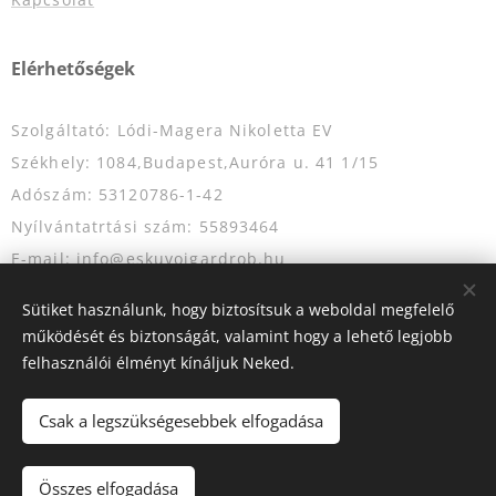
Elérhetőségek
Szolgáltató: Lódi-Magera Nikoletta EV
Székhely: 1084,Budapest,Auróra u. 41 1/15
Adószám: 53120786-1-42
Nyílvántatrtási szám: 55893464
E-mail: info@eskuvoigardrob.hu
Telefonszám: +36204349333
Sütiket használunk, hogy biztosítsuk a weboldal megfelelő
működését és biztonságát, valamint hogy a lehető legjobb
felhasználói élményt kínáljuk Neked.
Az oldalt a
Webnode
működteti
Sütik
Csak a legszükségesebbek elfogadása
Kosárba
Összes elfogadása