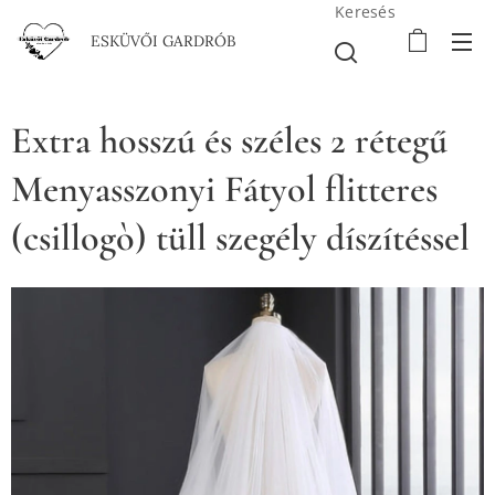
Keresés
ESKÜVŐI GARDRÓB
Extra hosszú és széles 2 rétegű
Menyasszonyi Fátyol flitteres
(csillogò) tüll szegély díszítéssel