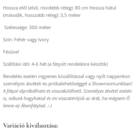
Hossza elől (első, rövidebb réteg): 80 cm Hossza hátul
(második, hosszabb réteg): 3,5 méter
Szélessége: 300 méter
Szín: Fehér vagy Ivory
Fésűvel
Szállítási idő: 4-6 hét (a fátyolt rendelésre készítik)
Rendelés esetén ingyenes kiszállítással vagy nyílt napjainkon
személyes átvételi és próbalehetőséggel a Showroomunkban!
A fátyol elpróbálható és visszaküldhető. Személyes átvétel esetén
is, nálunk hagyhatod és mi visszatérítjük az árát, ha mégsem Ő
lenne az Álomfátylad. :-)
Variáció kiválasztása: