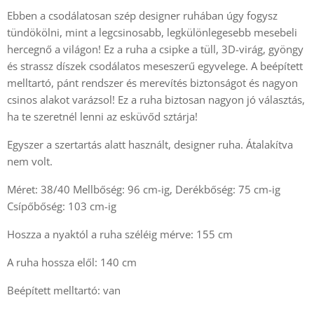
Ebben a csodálatosan szép designer ruhában úgy fogysz
tündökölni, mint a legcsinosabb, legkülönlegesebb mesebeli
hercegnő a világon! Ez a ruha a csipke a tüll, 3D-virág, gyöngy
és strassz díszek csodálatos meseszerű egyvelege. A beépített
melltartó, pánt rendszer és merevítés biztonságot és nagyon
csinos alakot varázsol! Ez a ruha biztosan nagyon jó választás,
ha te szeretnél lenni az esküvőd sztárja!
Egyszer a szertartás alatt használt, designer ruha. Átalakítva
nem volt.
Méret: 38/40 Mellbőség: 96 cm-ig, Derékbőség: 75 cm-ig
Csípőbőség: 103 cm-ig
Hoszza a nyaktól a ruha széléig mérve: 155 cm
A ruha hossza elől: 140 cm
Beépített melltartó: van