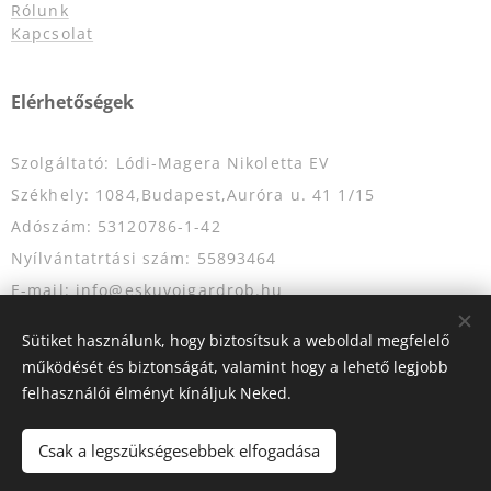
Rólunk
Kapcsolat
Elérhetőségek
Szolgáltató: Lódi-Magera Nikoletta EV
Székhely: 1084,Budapest,Auróra u. 41 1/15
Adószám: 53120786-1-42
Nyílvántatrtási szám: 55893464
E-mail: info@eskuvoigardrob.hu
Telefonszám: +36204349333
Sütiket használunk, hogy biztosítsuk a weboldal megfelelő
működését és biztonságát, valamint hogy a lehető legjobb
felhasználói élményt kínáljuk Neked.
Az oldalt a
Webnode
működteti
Sütik
Csak a legszükségesebbek elfogadása